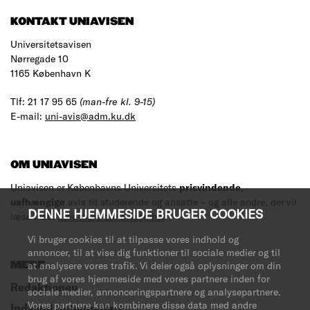
KONTAKT UNIAVISEN
Universitetsavisen
Nørregade 10
1165 København K
Tlf: 21 17 95 65
(man-fre kl. 9-15)
E-mail:
uni-avis@adm.ku.dk
OM UNIAVISEN
Uniavisen er Københavns Universitets
prisvindende
,
uafhængige
avis til studerende og ansatte – og alle andre, der vil
DENNE HJEMMESIDE BRUGER COOKIES
læse med.
Læs mere om avisen her
.
Vi bruger cookies til at tilpasse vores indhold og
annoncer, til at vise dig funktioner til sociale medier og til
MERE
at analysere vores trafik. Vi deler også oplysninger om din
brug af vores hjemmeside med vores partnere inden for
Redaktionen
sociale medier, annonceringspartnere og analysepartnere.
Vores partnere kan kombinere disse data med andre
Indsend debatindlæg