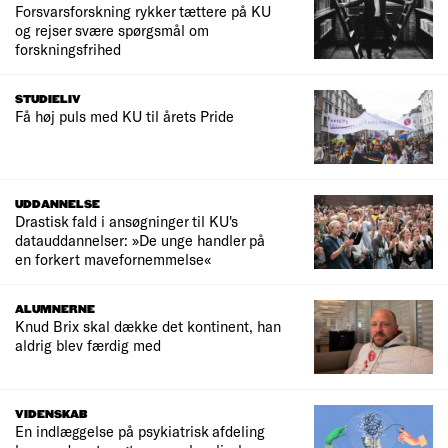
Forsvarsforskning rykker tættere på KU
og rejser svære spørgsmål om
forskningsfrihed
STUDIELIV
Få høj puls med KU til årets Pride
UDDANNELSE
Drastisk fald i ansøgninger til KU's
datauddannelser: »De unge handler på
en forkert mavefornemmelse«
ALUMNERNE
Knud Brix skal dække det kontinent, han
aldrig blev færdig med
VIDENSKAB
En indlæggelse på psykiatrisk afdeling