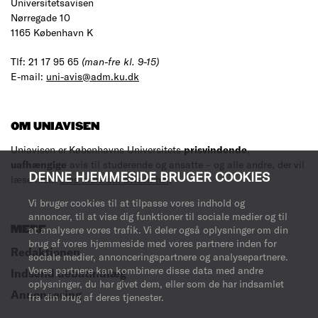
Universitetsavisen
Nørregade 10
1165 København K
Tlf: 21 17 95 65
(man-fre kl. 9-15)
E-mail:
uni-avis@adm.ku.dk
OM UNIAVISEN
Uniavisen er Københavns Universitets
prisvindende
,
uafhængige
avis til studerende og ansatte – og alle andre, der vil
DENNE HJEMMESIDE BRUGER COOKIES
læse med.
Læs mere om avisen her
.
Vi bruger cookies til at tilpasse vores indhold og
annoncer, til at vise dig funktioner til sociale medier og til
MERE
at analysere vores trafik. Vi deler også oplysninger om din
brug af vores hjemmeside med vores partnere inden for
Redaktionen
sociale medier, annonceringspartnere og analysepartnere.
Vores partnere kan kombinere disse data med andre
Indsend debatindlæg
oplysninger, du har givet dem, eller som de har indsamlet
Annoncering
fra din brug af deres tjenester.