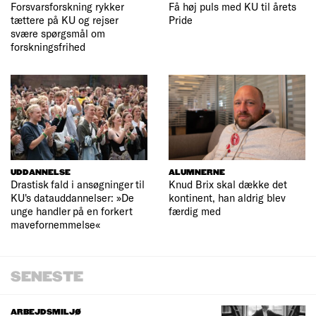
Forsvarsforskning rykker
Få høj puls med KU til årets
tættere på KU og rejser
Pride
svære spørgsmål om
forskningsfrihed
UDDANNELSE
ALUMNERNE
Drastisk fald i ansøgninger til
Knud Brix skal dække det
KU's datauddannelser: »De
kontinent, han aldrig blev
unge handler på en forkert
færdig med
mavefornemmelse«
SENESTE
ARBEJDSMILJØ