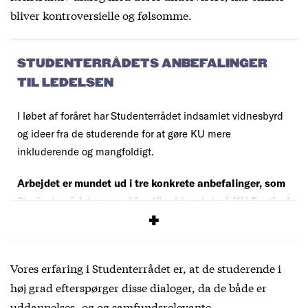
bliver kontroversielle og følsomme.
STUDENTERRÅDETS ANBEFALINGER
TIL LEDELSEN
I løbet af foråret har Studenterrådet indsamlet vidnesbyrd
og ideer fra de studerende for at gøre KU mere
inkluderende og mangfoldigt.
Arbejdet er mundet ud i tre konkrete anbefalinger, som
Studenterrådet overrækker til rektoratet på KU Festival
fredag den 9. juni kl. 15:00-15:30.
Vores erfaring i Studenterrådet er, at de studerende i
høj grad efterspørger disse dialoger, da de både er
uddannelses- og og samfundsrelevante.