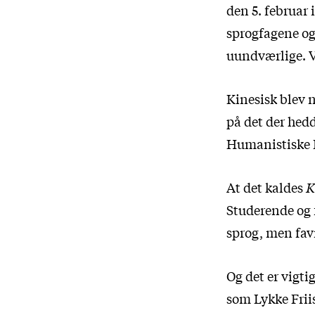
den 5. februar
sprogfagene og
uundværlige. Vi
Kinesisk blev 
på det der hed
Humanistiske 
At det kaldes
K
Studerende og f
sprog, men fav
Og det er vigti
som Lykke Friis 