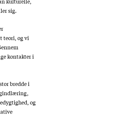
n kulturelle,
er sig.
er
teori, og vi
. Gennem
ige kontakter i
stor bredde i
ogindlæring,
edygtighed, og
tative