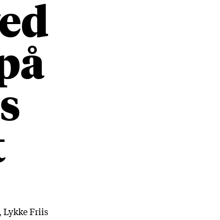
ved
på
s
t
 Lykke Friis