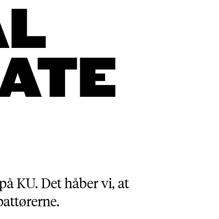
AL
ATE
på KU. Det håber vi, at
battørerne.