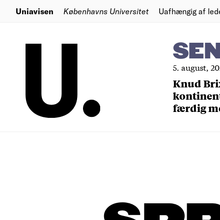
Uniavisen
Københavns Universitet
Uafhængig af led
SE
5. august, 2
Knud Bri
kontinent
færdig m