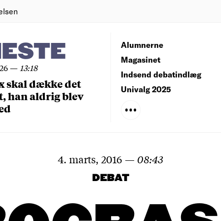
elsen
NESTE
Alumnerne
Magasinet
026
—
13:18
Indsend debatindlæg
x skal dække det
Univalg 2025
, han aldrig blev
ed
4. marts, 2016
—
08:43
DEBAT