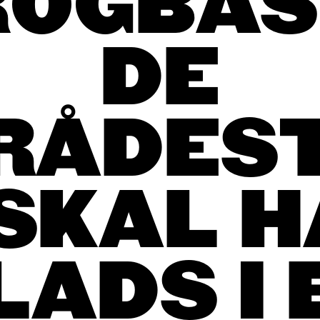
ROGBAS
DE
RÅDEST
 SKAL H
LADS I 