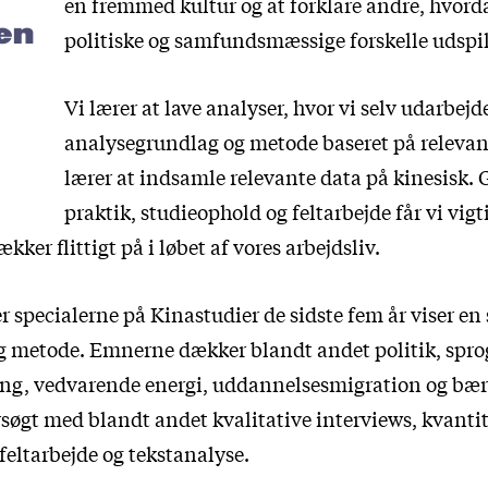
en fremmed kultur og at forklare andre, hvorda
gen
politiske og samfundsmæssige forskelle udspill
Vi lærer at lave analyser, hvor vi selv udarbejd
analysegrundlag og metode baseret på relevant 
lærer at indsamle relevante data på kinesisk
praktik, studieophold og feltarbejde får vi vigt
kker flittigt på i løbet af vores arbejdsliv.
r specialerne på Kinastudier de sidste fem år viser en 
g metode. Emnerne dækker blandt andet politik, spr
ing, vedvarende energi, uddannelsesmigration og bær
rsøgt med blandt andet kvalitative interviews, kvanti
feltarbejde og tekstanalyse.