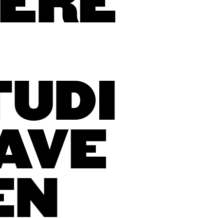
ERE
UDI
AVE
EN