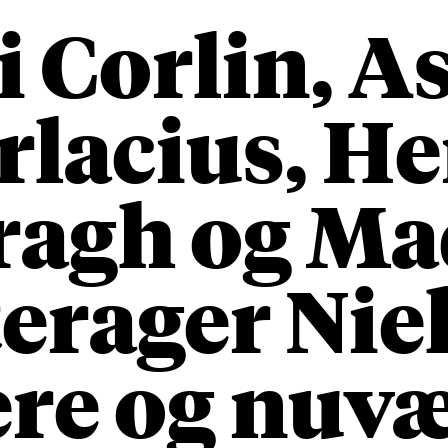
 Corlin, A
rlacius, He
ragh og Ma
erager Nie
gere og nuv