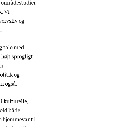
e områdestudier
k. Vi
ervsliv og
.
og tale med
 højt sprogligt
er
olitik og
i også.
i kulturelle,
hold både
re hjemmevant i