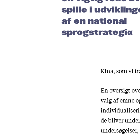
spille i udviklin
af en national
sprogstrategi«
Kina, som vi træ
En oversigt ove
valg af emne o
individualiser
de bliver unde
undersøgelser, 