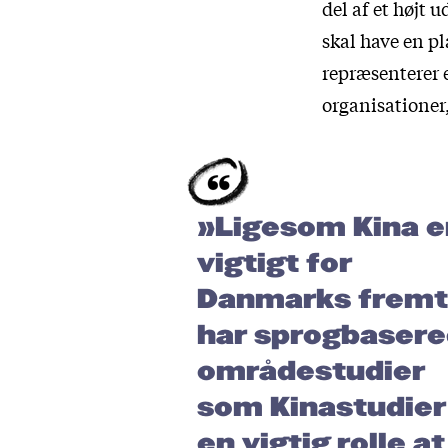
del af et højt
skal have en pl
repræsenterer 
organisationer,
»Ligesom Kina e
vigtigt for
Danmarks fremt
har sprogbaser
områdestudier
som Kinastudier
en vigtig rolle at