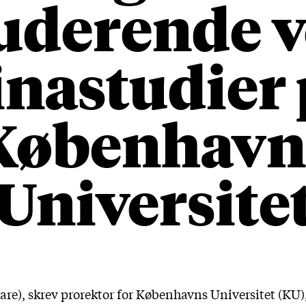
uderende 
inastudier 
København
Universite
are), skrev prorektor for Københavns Universitet (KU),