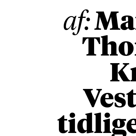
Mai
af:
Tho
K
Vest
tidli