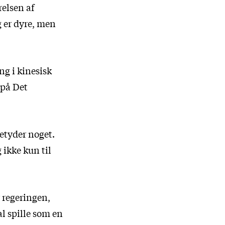
relsen af
 er dyre, men
ng i kinesisk
 på Det
etyder noget.
 ikke kun til
r regeringen,
al spille som en