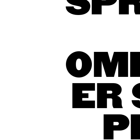
SP
OM
ER
P