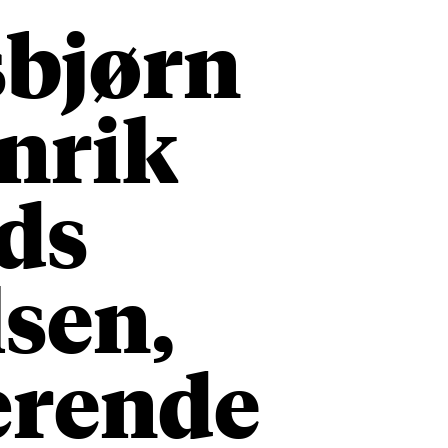
sbjørn
nrik
ds
lsen,
ærende