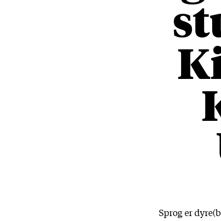
st
K
Sprog er dyre(b