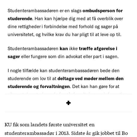
Studenterambassadøren er en slags
ombudsperson for
studerende
. Han kan hjælpe dig med at få overblik over
dine rettigheder i forbindelse med forhold og sager på
universitetet, og hvilke krav du har pligt til at leve op til.
Studenterambassadøren
kan
ikke
træffe afgørelse i
sager
eller fungere som din advokat eller part i sagen.
I nogle tilfælde kan studenterambassadøren bede den
studerende om lov til at
deltage ved møder mellem den
studerende og forvaltningen
. Det kan han gøre for at
sikre, at den studerende forstår forvaltningens information,
og for at samle erfaringer til sin generelle vejledning.
KU fik som landets første universitet en
studenterambassadør i 2013. Sidste år gik jobbet til Bo