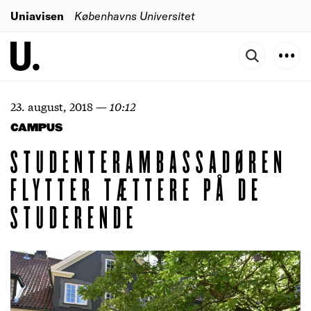
Uniavisen
Københavns Universitet
23. august, 2018
—
10:12
CAMPUS
STUDENTERAMBASSADØREN
FLYTTER TÆTTERE PÅ DE
STUDERENDE