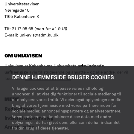
Universitetsavisen
Nørregade 10
1165 København K
Tlf: 21 17 95 65
(man-fre kl. 9-15)
E-mail:
uni-avis@adm.ku.dk
OM UNIAVISEN
Uniavisen er Københavns Universitets
prisvindende
,
uafhængige
avis til studerende og ansatte – og alle andre, der vil
DENNE HJEMMESIDE BRUGER COOKIES
læse med.
Læs mere om avisen her
.
Vi bruger cookies til at tilpasse vores indhold og
annoncer, til at vise dig funktioner til sociale medier og til
MERE
at analysere vores trafik. Vi deler også oplysninger om din
brug af vores hjemmeside med vores partnere inden for
Redaktionen
sociale medier, annonceringspartnere og analysepartnere.
Vores partnere kan kombinere disse data med andre
Indsend debatindlæg
oplysninger, du har givet dem, eller som de har indsamlet
Annoncering
fra din brug af deres tjenester.