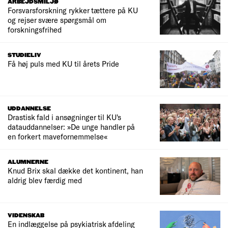
ARBEJDSMILJØ
Forsvarsforskning rykker tættere på KU
og rejser svære spørgsmål om
forskningsfrihed
STUDIELIV
Få høj puls med KU til årets Pride
UDDANNELSE
Drastisk fald i ansøgninger til KU's
datauddannelser: »De unge handler på
en forkert mavefornemmelse«
ALUMNERNE
Knud Brix skal dække det kontinent, han
aldrig blev færdig med
VIDENSKAB
En indlæggelse på psykiatrisk afdeling