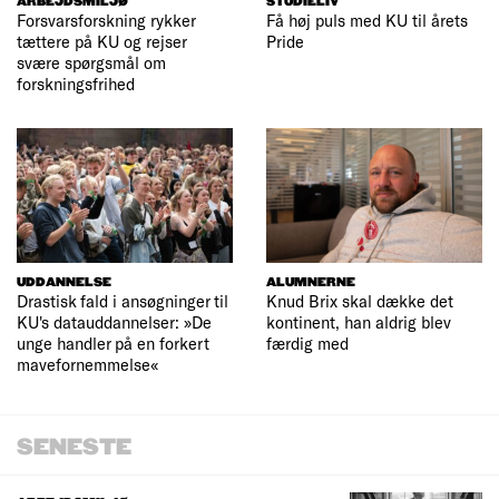
ARBEJDSMILJØ
STUDIELIV
Forsvarsforskning rykker
Få høj puls med KU til årets
tættere på KU og rejser
Pride
svære spørgsmål om
forskningsfrihed
UDDANNELSE
ALUMNERNE
Drastisk fald i ansøgninger til
Knud Brix skal dække det
KU's datauddannelser: »De
kontinent, han aldrig blev
unge handler på en forkert
færdig med
mavefornemmelse«
SENESTE