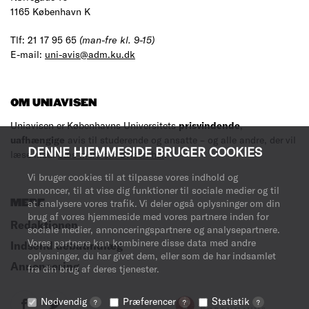
1165 København K
Tlf: 21 17 95 65
(man-fre kl. 9-15)
E-mail:
uni-avis@adm.ku.dk
OM UNIAVISEN
Uniavisen er Københavns Universitets
prisvindende
,
uafhængige
avis til studerende og ansatte – og alle andre, der vil
DENNE HJEMMESIDE BRUGER COOKIES
læse med.
Læs mere om avisen her
.
Vi bruger cookies til at tilpasse vores indhold og
annoncer, til at vise dig funktioner til sociale medier og til
MERE
at analysere vores trafik. Vi deler også oplysninger om din
brug af vores hjemmeside med vores partnere inden for
Redaktionen
sociale medier, annonceringspartnere og analysepartnere.
Vores partnere kan kombinere disse data med andre
Indsend debatindlæg
oplysninger, du har givet dem, eller som de har indsamlet
Annoncering
fra din brug af deres tjenester.
Nødvendig
Præferencer
Statistik
?
?
?