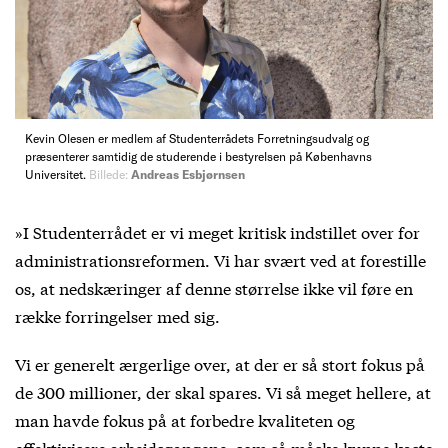
Kevin Olesen er medlem af Studenterrådets Forretningsudvalg og
præsenterer samtidig de studerende i bestyrelsen på Københavns
Universitet.
Billede:
Andreas Esbjørnsen
»I Studenterrådet er vi meget kritisk indstillet over for
administrationsreformen. Vi har svært ved at forestille
os, at nedskæringer af denne størrelse ikke vil føre en
række forringelser med sig.
Vi er generelt ærgerlige over, at der er så stort fokus på
de 300 millioner, der skal spares. Vi så meget hellere, at
man havde fokus på at forbedre kvaliteten og
effektivisere arbejdsgangene, som så måske kunne kaste