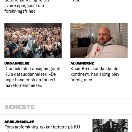
svære spørgsmål om
forskningsfrihed
UDDANNELSE
ALUMNERNE
Drastisk fald i ansøgninger til
Knud Brix skal dække det
KU's datauddannelser: »De
kontinent, han aldrig blev
unge handler på en forkert
færdig med
mavefornemmelse«
SENESTE
ARBEJDSMILJØ
Forsvarsforskning rykker tættere på KU