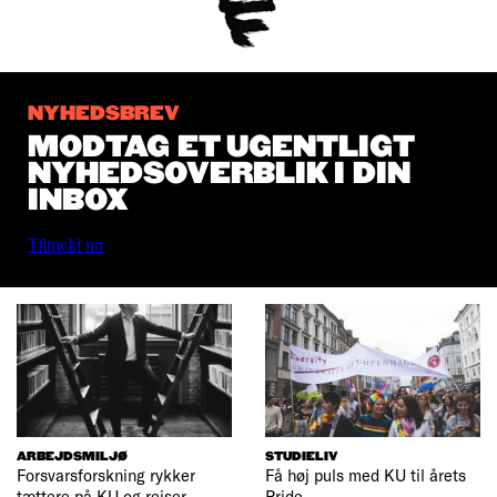
NYHEDSBREV
MODTAG ET UGENTLIGT
NYHEDSOVERBLIK I DIN
INBOX
Tilmeld nu
ARBEJDSMILJØ
STUDIELIV
Forsvarsforskning rykker
Få høj puls med KU til årets
tættere på KU og rejser
Pride