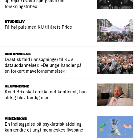
og rejser svære spørgsmål om
forskningsfrihed
STUDIELIV
Få høj puls med KU til årets Pride
UDDANNELSE
Drastisk fald i ansøgninger til KU's
datauddannelser: »De unge handler på
en forkert mavefornemmelse«
ALUMNERNE
Knud Brix skal dække det kontinent, han
aldrig blev færdig med
VIDENSKAB
En indlæggelse på psykiatrisk afdeling
kan ændre et ungt menneskes livsbane