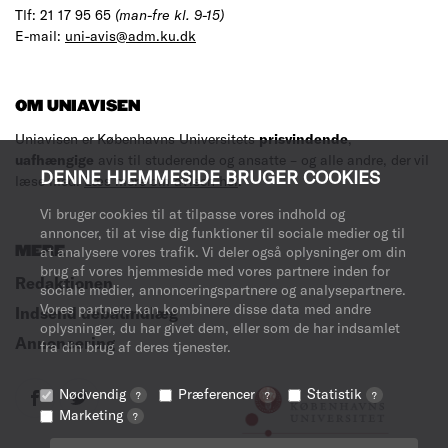
Tlf: 21 17 95 65
(man-fre kl. 9-15)
E-mail:
uni-avis@adm.ku.dk
OM UNIAVISEN
Uniavisen er Københavns Universitets
prisvindende
,
uafhængige
avis til studerende og ansatte – og alle andre, der vil
DENNE HJEMMESIDE BRUGER COOKIES
læse med.
Læs mere om avisen her
.
Vi bruger cookies til at tilpasse vores indhold og
annoncer, til at vise dig funktioner til sociale medier og til
MERE
at analysere vores trafik. Vi deler også oplysninger om din
brug af vores hjemmeside med vores partnere inden for
Redaktionen
sociale medier, annonceringspartnere og analysepartnere.
Vores partnere kan kombinere disse data med andre
Indsend debatindlæg
oplysninger, du har givet dem, eller som de har indsamlet
Annoncering
fra din brug af deres tjenester.
Nødvendig
Præferencer
Statistik
?
?
?
Marketing
?