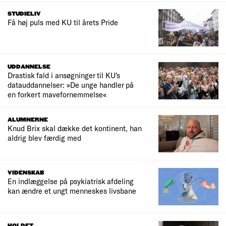
STUDIELIV
Få høj puls med KU til årets Pride
UDDANNELSE
Drastisk fald i ansøgninger til KU's
datauddannelser: »De unge handler på
en forkert mavefornemmelse«
ALUMNERNE
Knud Brix skal dække det kontinent, han
aldrig blev færdig med
VIDENSKAB
En indlæggelse på psykiatrisk afdeling
kan ændre et ungt menneskes livsbane
HOLDET