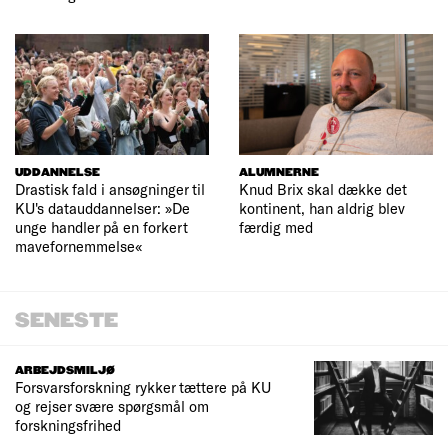
UDDANNELSE
ALUMNERNE
Drastisk fald i ansøgninger til
Knud Brix skal dække det
KU's datauddannelser: »De
kontinent, han aldrig blev
unge handler på en forkert
færdig med
mavefornemmelse«
SENESTE
ARBEJDSMILJØ
Forsvarsforskning rykker tættere på KU
og rejser svære spørgsmål om
forskningsfrihed