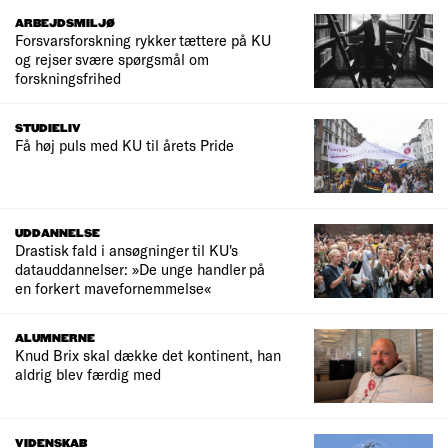
ARBEJDSMILJØ
Forsvarsforskning rykker tættere på KU
og rejser svære spørgsmål om
forskningsfrihed
STUDIELIV
Få høj puls med KU til årets Pride
UDDANNELSE
Drastisk fald i ansøgninger til KU's
datauddannelser: »De unge handler på
en forkert mavefornemmelse«
ALUMNERNE
Knud Brix skal dække det kontinent, han
aldrig blev færdig med
VIDENSKAB