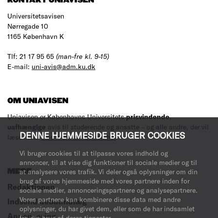
KONTAKT UNIAVISEN
Universitetsavisen
Nørregade 10
1165 København K
Tlf: 21 17 95 65
(man-fre kl. 9-15)
E-mail:
uni-avis@adm.ku.dk
OM UNIAVISEN
Uniavisen er Københavns Universitets
prisvindende
,
uafhængige
avis til studerende og ansatte – og alle andre, der vil
DENNE HJEMMESIDE BRUGER COOKIES
læse med.
Læs mere om avisen her
.
Vi bruger cookies til at tilpasse vores indhold og
annoncer, til at vise dig funktioner til sociale medier og til
MERE
at analysere vores trafik. Vi deler også oplysninger om din
brug af vores hjemmeside med vores partnere inden for
Redaktionen
sociale medier, annonceringspartnere og analysepartnere.
Vores partnere kan kombinere disse data med andre
Indsend debatindlæg
oplysninger, du har givet dem, eller som de har indsamlet
Annoncering
fra din brug af deres tjenester.