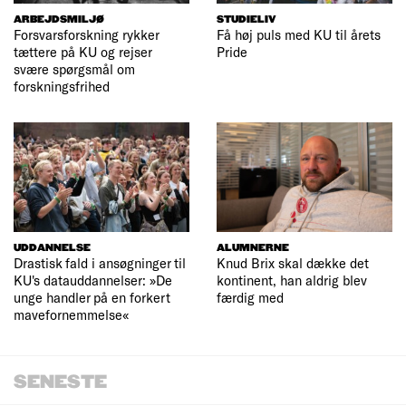
ARBEJDSMILJØ
STUDIELIV
Forsvarsforskning rykker
Få høj puls med KU til årets
tættere på KU og rejser
Pride
svære spørgsmål om
forskningsfrihed
UDDANNELSE
ALUMNERNE
Drastisk fald i ansøgninger til
Knud Brix skal dække det
KU's datauddannelser: »De
kontinent, han aldrig blev
unge handler på en forkert
færdig med
mavefornemmelse«
SENESTE