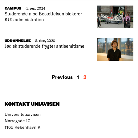
4. sep, 2024
CAMPUS
Studerende mod Besættelsen blokerer
KU's administration
8. dec, 2023
UDDANNELSE
Jødisk studerende frygter antisemitisme
MORE
Previous
1
2
RESULTS
KONTAKT UNIAVISEN
Universitetsavisen
Nørregade 10
1165 København K