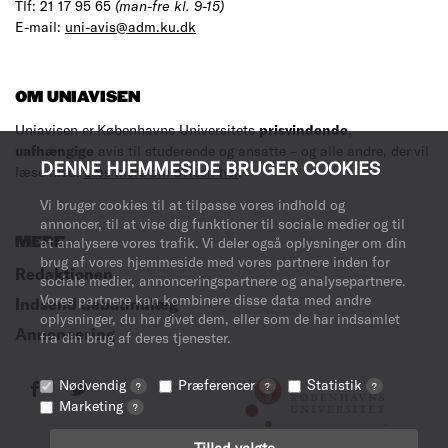
Tlf: 21 17 95 65
(man-fre kl. 9-15)
E-mail:
uni-avis@adm.ku.dk
OM UNIAVISEN
Uniavisen er Københavns Universitets
prisvindende
,
uafhængige
avis til studerende og ansatte – og alle andre, der vil
DENNE HJEMMESIDE BRUGER COOKIES
læse med.
Læs mere om avisen her
.
Vi bruger cookies til at tilpasse vores indhold og
annoncer, til at vise dig funktioner til sociale medier og til
at analysere vores trafik. Vi deler også oplysninger om din
MERE
brug af vores hjemmeside med vores partnere inden for
Redaktionen
sociale medier, annonceringspartnere og analysepartnere.
Vores partnere kan kombinere disse data med andre
Indsend debatindlæg
oplysninger, du har givet dem, eller som de har indsamlet
Annoncering
fra din brug af deres tjenester.
Nødvendig
Præferencer
Statistik
?
?
?
Marketing
?