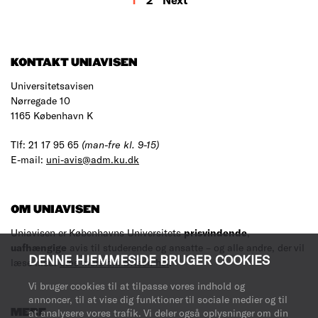
RESULTS
KONTAKT UNIAVISEN
Universitetsavisen
Nørregade 10
1165 København K
Tlf: 21 17 95 65
(man-fre kl. 9-15)
E-mail:
uni-avis@adm.ku.dk
OM UNIAVISEN
Uniavisen er Københavns Universitets
prisvindende
,
uafhængige
avis til studerende og ansatte – og alle andre, der vil
DENNE HJEMMESIDE BRUGER COOKIES
læse med.
Læs mere om avisen her
.
Vi bruger cookies til at tilpasse vores indhold og
annoncer, til at vise dig funktioner til sociale medier og til
at analysere vores trafik. Vi deler også oplysninger om din
MERE