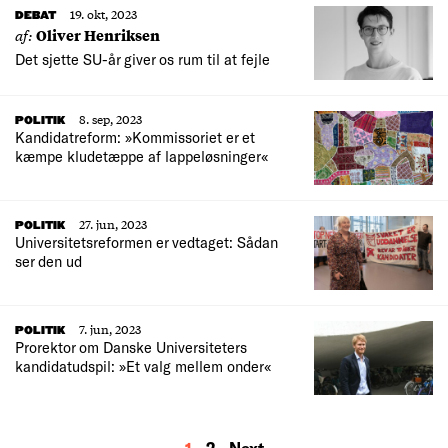
19. okt, 2023
DEBAT
af:
Oliver Henriksen
Det sjette SU-år giver os rum til at fejle
8. sep, 2023
POLITIK
Kandidatreform: »Kommissoriet er et
kæmpe kludetæppe af lappeløsninger«
27. jun, 2023
POLITIK
Universitetsreformen er vedtaget: Sådan
ser den ud
7. jun, 2023
POLITIK
Prorektor om Danske Universiteters
kandidatudspil: »Et valg mellem onder«
MORE
1
2
Next