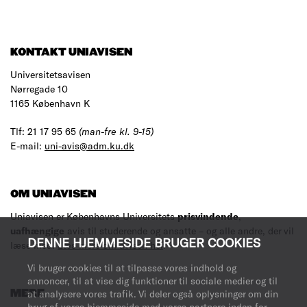
KONTAKT UNIAVISEN
Universitetsavisen
Nørregade 10
1165 København K
Tlf: 21 17 95 65
(man-fre kl. 9-15)
E-mail:
uni-avis@adm.ku.dk
OM UNIAVISEN
Uniavisen er Københavns Universitets
prisvindende
,
uafhængige
avis til studerende og ansatte – og alle andre, der vil
DENNE HJEMMESIDE BRUGER COOKIES
læse med.
Læs mere om avisen her
.
Vi bruger cookies til at tilpasse vores indhold og
annoncer, til at vise dig funktioner til sociale medier og til
at analysere vores trafik. Vi deler også oplysninger om din
MERE
brug af vores hjemmeside med vores partnere inden for