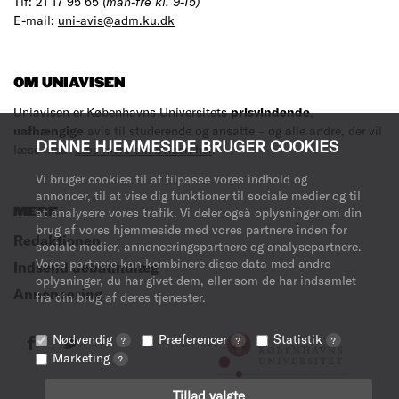
Tlf: 21 17 95 65
(man-fre kl. 9-15)
E-mail:
uni-avis@adm.ku.dk
OM UNIAVISEN
Uniavisen er Københavns Universitets
prisvindende
,
uafhængige
avis til studerende og ansatte – og alle andre, der vil
DENNE HJEMMESIDE BRUGER COOKIES
læse med.
Læs mere om avisen her
.
Vi bruger cookies til at tilpasse vores indhold og
annoncer, til at vise dig funktioner til sociale medier og til
MERE
at analysere vores trafik. Vi deler også oplysninger om din
brug af vores hjemmeside med vores partnere inden for
Redaktionen
sociale medier, annonceringspartnere og analysepartnere.
Vores partnere kan kombinere disse data med andre
Indsend debatindlæg
oplysninger, du har givet dem, eller som de har indsamlet
Annoncering
fra din brug af deres tjenester.
Nødvendig
Præferencer
Statistik
?
?
?
Marketing
?
Tillad valgte