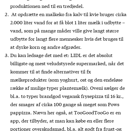
produktionen ned til en tredjedel.
At opdrætte en malkeko fra kalv til kvie bruger cirka
2.000 liter vand for at få blot 1 liter mælk i udbytte –
vand, som på mange måder ville give langt større
udbytte for langt flere mennesker hvis det bruges til
at dyrke korn og andre afgrøder.
Du kan ledsage det med et: LIDL er det absolut
billigste og mest veludstyrede supermarked, når det
kommer til at finde alternativer til fx
mælkeprodukter (som yoghurt, ost og den endeløse
række af mulige typer plantemælk). Oveni sælger de
bl.a. to typer brandgod vegansk frysepizza til 16 kr.,
der smager af cirka 100 gange så meget som Pows
pappizza. Nævn her også, at TooGoodTooGo er en
app, der tilbyder, at man kan købe en eller flere
portioner overskudsmad, bl.a. alt godt fra frugt-og