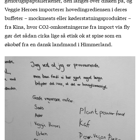
genbrugspaptallerkener, den langes over disken på, og
Veggie Heroes importerer hovedingrediensen i deres
buffeter – mockmeats eller køderstatningsprodukter –
fra Kina, hvor CO
2
-omkostningerne fra import via fly
gør det sådan cirka lige så etisk ok at spise som en
økobøf fra en dansk landmand i Himmerland.