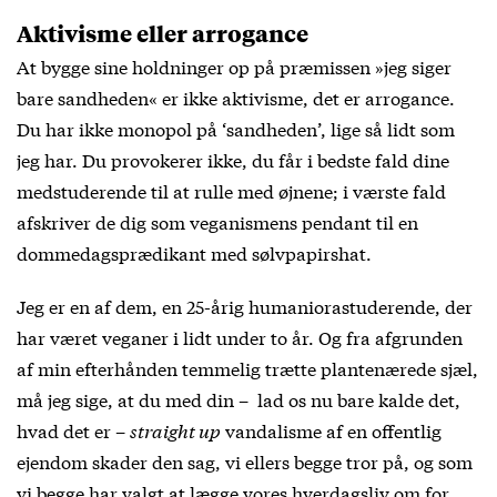
Aktivisme eller arrogance
At bygge sine holdninger op på præmissen »jeg siger
bare sandheden« er ikke aktivisme, det er arrogance.
Du har ikke monopol på ‘sandheden’, lige så lidt som
jeg har. Du provokerer ikke, du får i bedste fald dine
medstuderende til at rulle med øjnene; i værste fald
afskriver de dig som veganismens pendant til en
dommedagsprædikant med sølvpapirshat.
Jeg er en af dem, en 25-årig humaniorastuderende, der
har været veganer i lidt under to år. Og fra afgrunden
af min efterhånden temmelig trætte plantenærede sjæl,
må jeg sige, at du med din – lad os nu bare kalde det,
hvad det er –
straight up
vandalisme af en offentlig
ejendom skader den sag, vi ellers begge tror på, og som
vi begge har valgt at lægge vores hverdagsliv om for.