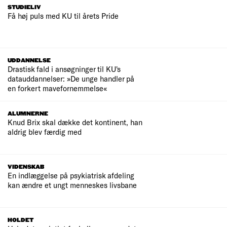
STUDIELIV
Få høj puls med KU til årets Pride
UDDANNELSE
Drastisk fald i ansøgninger til KU's
datauddannelser: »De unge handler på
en forkert mavefornemmelse«
ALUMNERNE
Knud Brix skal dække det kontinent, han
aldrig blev færdig med
VIDENSKAB
En indlæggelse på psykiatrisk afdeling
kan ændre et ungt menneskes livsbane
HOLDET