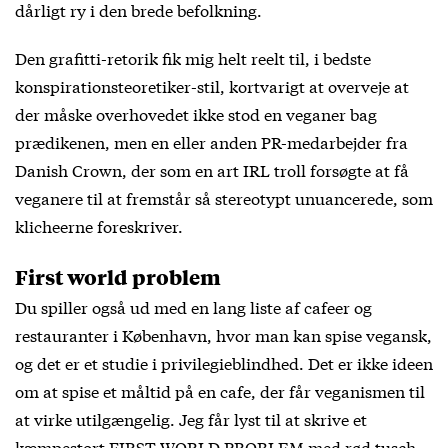
dårligt ry i den brede befolkning.
Den grafitti-retorik fik mig helt reelt til, i bedste
konspirationsteoretiker-stil, kortvarigt at overveje at
der måske overhovedet ikke stod en veganer bag
prædikenen, men en eller anden PR-medarbejder fra
Danish Crown, der som en art IRL troll forsøgte at få
veganere til at fremstår så stereotypt unuancerede, som
klicheerne foreskriver.
First world problem
Du spiller også ud med en lang liste af cafeer og
restauranter i København, hvor man kan spise vegansk,
og det er et studie i privilegieblindhed. Det er ikke ideen
om at spise et måltid på en cafe, der får veganismen til
at virke utilgængelig. Jeg får lyst til at skrive et
kæmpestort FIRST WORLD PROBLEM med rød tusch