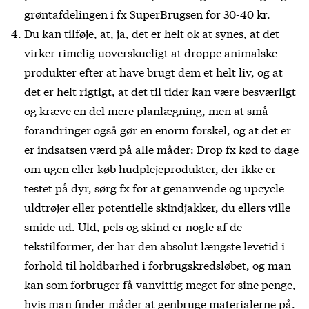
grøntafdelingen i fx SuperBrugsen for 30-40 kr.
Du kan tilføje, at, ja, det er helt ok at synes, at det
virker rimelig uoverskueligt at droppe animalske
produkter efter at have brugt dem et helt liv, og at
det er helt rigtigt, at det til tider kan være besværligt
og kræve en del mere planlægning, men at små
forandringer også gør en enorm forskel, og at det er
er indsatsen værd på alle måder: Drop fx kød to dage
om ugen eller køb hudplejeprodukter, der ikke er
testet på dyr, sørg fx for at genanvende og upcycle
uldtrøjer eller potentielle skindjakker, du ellers ville
smide ud. Uld, pels og skind er nogle af de
tekstilformer, der har den absolut længste levetid i
forhold til holdbarhed i forbrugskredsløbet, og man
kan som forbruger få vanvittig meget for sine penge,
hvis man finder måder at genbruge materialerne på.