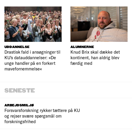
UDDANNELSE
ALUMNERNE
Drastisk fald i ansøgninger til
Knud Brix skal dække det
KU's datauddannelser: »De
kontinent, han aldrig blev
unge handler på en forkert
færdig med
mavefornemmelse«
SENESTE
ARBEJDSMILJØ
Forsvarsforskning rykker tættere på KU
og rejser svære spørgsmål om
forskningsfrihed