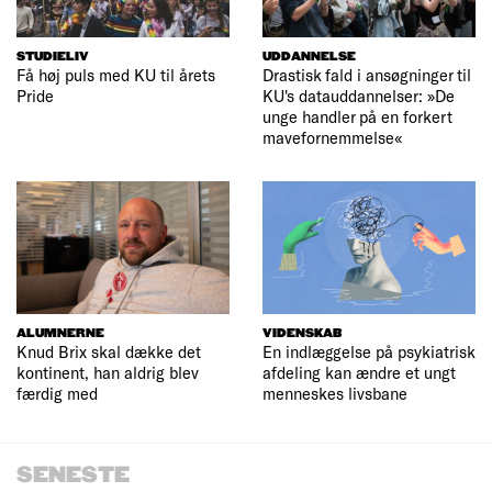
STUDIELIV
UDDANNELSE
Få høj puls med KU til årets
Drastisk fald i ansøgninger til
Pride
KU's datauddannelser: »De
unge handler på en forkert
mavefornemmelse«
ALUMNERNE
VIDENSKAB
Knud Brix skal dække det
En indlæggelse på psykiatrisk
kontinent, han aldrig blev
afdeling kan ændre et ungt
færdig med
menneskes livsbane
SENESTE