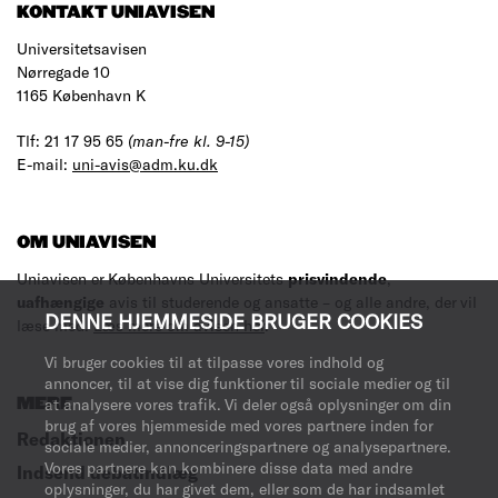
KONTAKT UNIAVISEN
Universitetsavisen
Nørregade 10
1165 København K
Tlf: 21 17 95 65
(man-fre kl. 9-15)
E-mail:
uni-avis@adm.ku.dk
OM UNIAVISEN
Uniavisen er Københavns Universitets
prisvindende
,
uafhængige
avis til studerende og ansatte – og alle andre, der vil
DENNE HJEMMESIDE BRUGER COOKIES
læse med.
Læs mere om avisen her
.
Vi bruger cookies til at tilpasse vores indhold og
annoncer, til at vise dig funktioner til sociale medier og til
MERE
at analysere vores trafik. Vi deler også oplysninger om din
brug af vores hjemmeside med vores partnere inden for
Redaktionen
sociale medier, annonceringspartnere og analysepartnere.
Vores partnere kan kombinere disse data med andre
Indsend debatindlæg
oplysninger, du har givet dem, eller som de har indsamlet