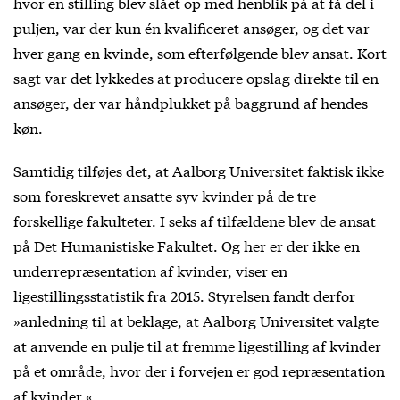
hvor en stilling blev slået op med henblik på at få del i
puljen, var der kun én kvalificeret ansøger, og det var
hver gang en kvinde, som efterfølgende blev ansat. Kort
sagt var det lykkedes at producere opslag direkte til en
ansøger, der var håndplukket på baggrund af hendes
køn.
Samtidig tilføjes det, at Aalborg Universitet faktisk ikke
som foreskrevet ansatte syv kvinder på de tre
forskellige fakulteter. I seks af tilfældene blev de ansat
på Det Humanistiske Fakultet. Og her er der ikke en
underrepræsentation af kvinder, viser en
ligestillingsstatistik fra 2015. Styrelsen fandt derfor
»anledning til at beklage, at Aalborg Universitet valgte
at anvende en pulje til at fremme ligestilling af kvinder
på et område, hvor der i forvejen er god repræsentation
af kvinder.«