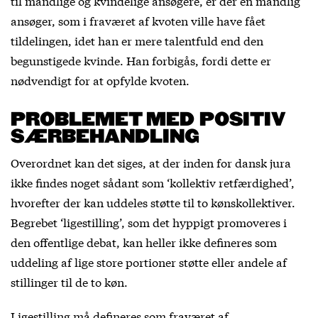
til mandlige og kvindelige ansøgere, er der en mandlig
ansøger, som i fraværet af kvoten ville have fået
tildelingen, idet han er mere talentfuld end den
begunstigede kvinde. Han forbigås, fordi dette er
nødvendigt for at opfylde kvoten.
PROBLEMET MED POSITIV
SÆRBEHANDLING
Overordnet kan det siges, at der inden for dansk jura
ikke findes noget sådant som ‘kollektiv retfærdighed’,
hvorefter der kan uddeles støtte til to kønskollektiver.
Begrebet ‘ligestilling’, som det hyppigt promoveres i
den offentlige debat, kan heller ikke defineres som
uddeling af lige store portioner støtte eller andele af
stillinger til de to køn.
Ligestilling må defineres som fraværet af