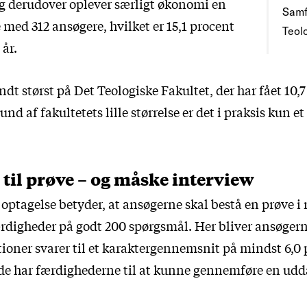
g derudover oplever særligt økonomi en
Samf
e med 312 ansøgere, hvilket er 15,1 procent
Teolo
 år.
dt størst på Det Teologiske Fakultet, der har fået 10,
nd af fakultetets lille størrelse er det i praksis kun et f
 til prøve – og måske interview
 optagelse betyder, at ansøgerne skal bestå en prøve 
ærdigheder på godt 200 spørgsmål. Her bliver ansøgerne
ationer svarer til et karaktergennemsnit på mindst 6,0
de har færdighederne til at kunne gennemføre en ud