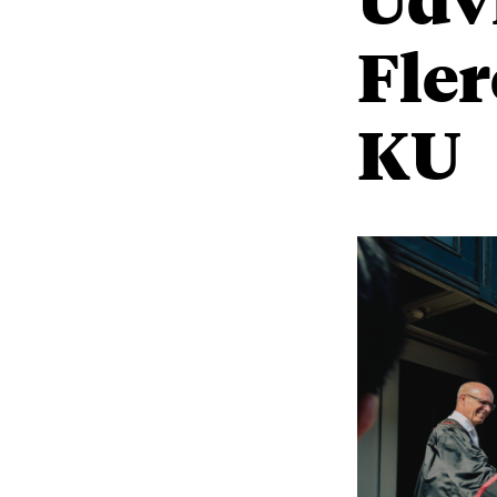
Fler
KU