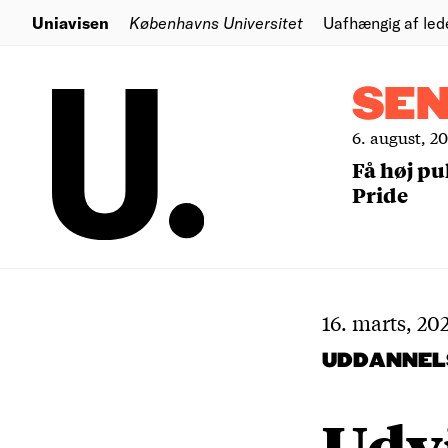
Uniavisen
Københavns Universitet
Uafhængig af led
SE
6. august, 2
Få høj pu
Pride
16. marts, 20
UDDANNEL
Udv