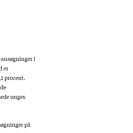
2-ansøgninger i
d er
,1 procent.
 de
sede unges
nsøgninger på