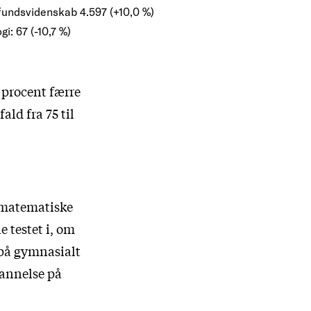
undsvidenskab 4.597 (+10,0 %)
gi: 67 (-10,7 %)
7 procent færre
ald fra 75 til
i matematiske
 testet i, om
 på gymnasialt
dannelse på