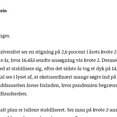
avin
nger.
ersitet ser en stigning på 2,6 procent i årets kvote 
ste år, hvor 16.453 sendte ansøgning via kvote 2. Derme
d at stabilisere sig, efter det sidste år tog et dyk på 14
l ses i lyset af, at ekstraordinært mange søgte ind på
uddannelser årene forinden, hvor pandemien begræn
dlandsrejser.
lt plan er tallene stabiliseret. Ser man på kvote 2-a