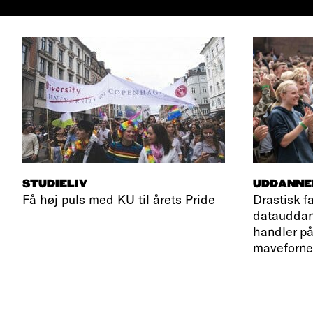
STUDIELIV
UDDANNE
Få høj puls med KU til årets Pride
Drastisk fa
datauddan
handler på
maveforn