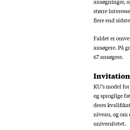
ansøgninger, o
større interess
flere end sidste
Faldet er omven
ansøgere. På gru
67 ansøgere.
Invitation
KU’s model for
og sproglige f
deres kvalifik
niveau, og om 
universitetet.