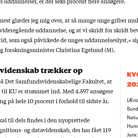
s uddannelser, er der seks procent flere ansøgere.
mest glæder jeg mig over, at så mange unge griber mul
videregående uddannelse, og at vi skridt for skridt b
tid, som også påvirkede de unges uddannelseslyst,« si
g forskningsminister Christina Egelund (M).
videnskab trækker op
KV
 på Det Samfundsvidenskabelige Fakultet, at
20
til KU er strømmet ind. Med 4.597 ansøgere
ng på hele 10 procent i forhold til sidste år.
(Ænd
Sund
Natu
al til dels findes i den nyoprettede
Huma
nitions- og datavidenskab, der har fået 119
Jura: