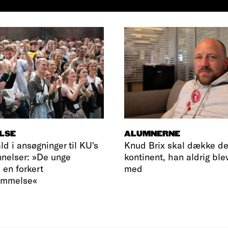
LSE
ALUMNERNE
ld i ansøgninger til KU's
Knud Brix skal dække de
nelser: »De unge
kontinent, han aldrig ble
 en forkert
med
emmelse«