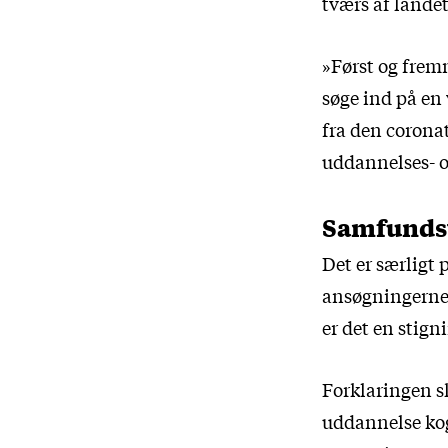
tværs af landet
»Først og frem
søge ind på en 
fra den corona
uddannelses- o
Samfunds
Det er særligt
ansøgningerne 
er det en stigni
Forklaringen sk
uddannelse kog