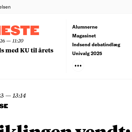
elsen
NESTE
Alumnerne
Magasinet
026
—
11:20
Indsend debatindlæg
ls med KU til årets
Univalg 2025
23
—
13:14
SE
iklingen vendt: