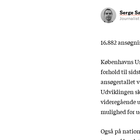
Serge S
Journalist
16.882 ansøgni
Københavns Univ
forhold til sid
ansøgertallet ve
Udviklingen ska
videregående 
mulighed for u
Også på nationa