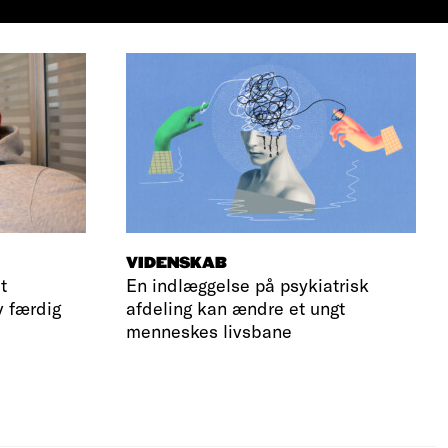
VIDENSKAB
t
En indlæggelse på psykiatrisk
v færdig
afdeling kan ændre et ungt
menneskes livsbane