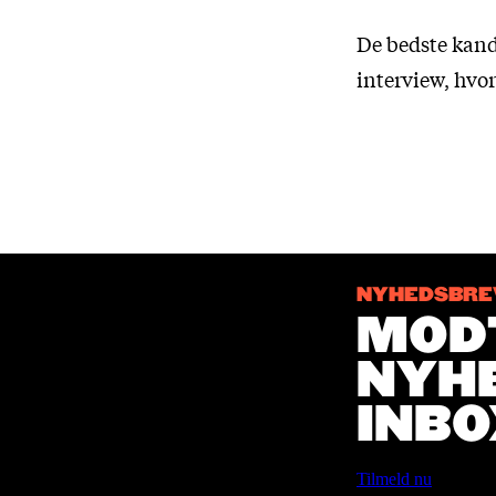
De bedste kandi
interview, hvor
NYHEDSBRE
MODT
NYHE
INBO
Tilmeld nu