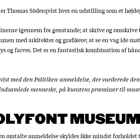
er Thomas Söderqvist hver en udstilling som et højd
inerne igennem for genstande; at skrive og omskrive t
men med arkitekter og grafikere; at se en vag ide mater
lys og farver. Det er en fantastisk kombination af hå
ist med den Politiken-anmeldelse, der vurderede den
t indsamlede menneske, på kunstens præmisser til mus
POLYFONT MUSEU
n omtalte anmeldelse skyldes ikke mindst forholdet 