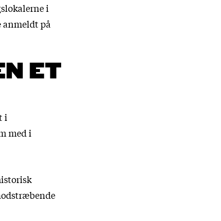
slokalerne i
ve anmeldt på
EN ET
 i
um med i
istorisk
 modstræbende