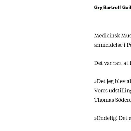
Gry Bartroff Ga
Medicinsk Muse
anmeldelse i P
Det var rart at
»Det jeg blev a
Vores udstillin
Thomas Söderq
»Endelig! Det 