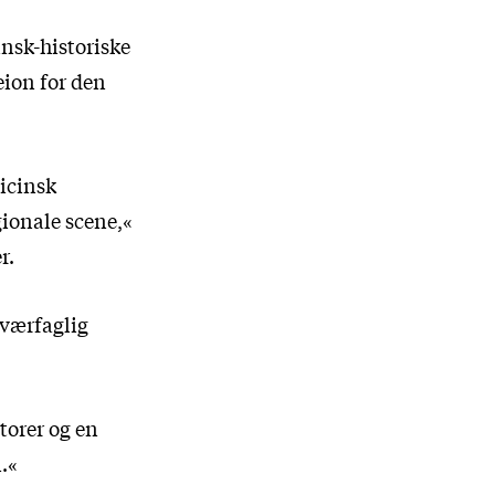
nsk-historiske
eion for den
icinsk
gionale scene,«
r.
 tværfaglig
torer og en
.«