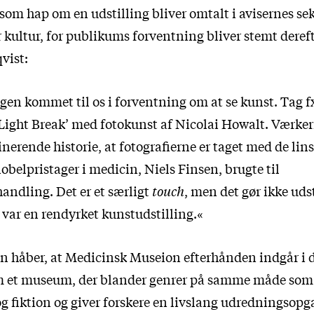
 som hap om en udstilling bliver omtalt i avisernes sek
 kultur, for publikums forventning bliver stemt deref
vist:
ngen kommet til os i forventning om at se kunst. Tag fx
’Light Break’ med fotokunst af Nicolai Howalt. Værke
inerende historie, at fotografierne er taget med de lin
obelpristager i medicin, Niels Finsen, brugte til
andling. Det er et særligt
touch
, men det gør ikke udst
 var en rendyrket kunstudstilling.«
håber, at Medicinsk Museion efterhånden indgår i d
m et museum, der blander genrer på samme måde som
og fiktion og giver forskere en livslang udredningsop