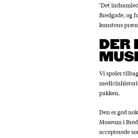
’Det indsamled
Bredgade, og f
kunstens præm
DER 
MUS
Vi spoler tilba
medicinhistorie
pakken.
Den er god nok
Museum i Bred
accepterede som