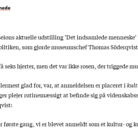
ihede
ions aktuelle udstilling ’Det indsamlede menneske’ 
olitiken, som gjorde museumschef Thomas Söderqvist 
 få seks hjerter, men det var ikke rosen, der triggede
llermest glad for, var, at anmeldelsen er placeret i
kult
ger plejer rutinemæssigt at befinde sig på videnskabss
vist:
er første gang, vi er blevet anmeldt som et kultur- o