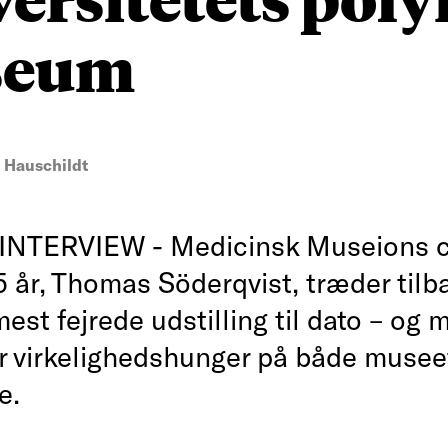
seum
l Hauschildt
NTERVIEW - Medicinsk Museions c
 år, Thomas Söderqvist, træder til
st fejrede udstilling til dato – og 
r virkelighedshunger på både musee
e.