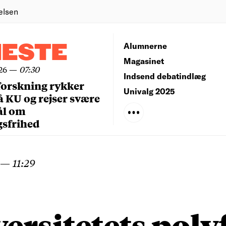
elsen
NESTE
Alumnerne
Magasinet
26
—
07:30
Indsend debatindlæg
forskning rykker
Univalg 2025
å KU og rejser svære
ål om
gsfrihed
—
11:29
ersitetets poly