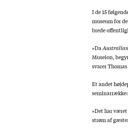
I de 15 følgen
museum for de f
brede offentli
»Da
Australia
Museion, begynd
svarer Thomas 
Et andet højdep
seminarrække:
»Det har været 
strøm af gæster