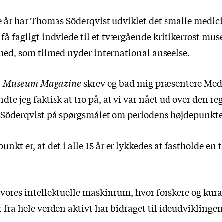
de år har Thomas Söderqvist udviklet det smalle medici
å fagligt indviede til et tværgående kritikerrost mus
ghed, som tilmed nyder international anseelse.
n Museum Magazine
skrev og bad mig præsentere Med
te jeg faktisk at tro på, at vi var nået ud over den re
Söderqvist på spørgsmålet om periodens højdepunkte
unkt er, at det i alle 15 år er lykkedes at fastholde en
vores intellektuelle maskinrum, hvor forskere og kura
 fra hele verden aktivt har bidraget til ideudviklingen