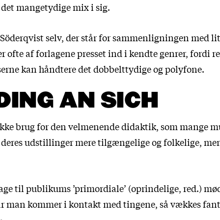
 det mangetydige mix i sig.
Söderqvist selv, der står for sammenligningen med lit
er ofte af forlagene presset ind i kendte genrer, fordi 
æserne kan håndtere det dobbelttydige og polyfone.
DING AN SICH
kke brug for den velmenende didaktik, som mange muse
 deres udstillinger mere tilgængelige og folkelige, m
age til publikums ’primordiale’ (oprindelige, red.) m
år man kommer i kontakt med tingene, så vækkes fant
«