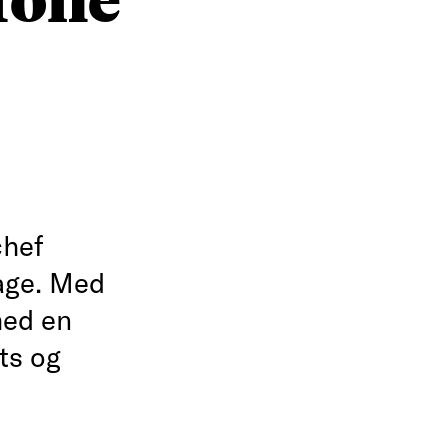
hef
bage. Med
med en
ts og