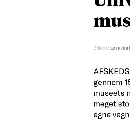
mu
Billede:
Lars Juu
AFSKEDSI
gennem 15
museets me
meget sto
egne vegn