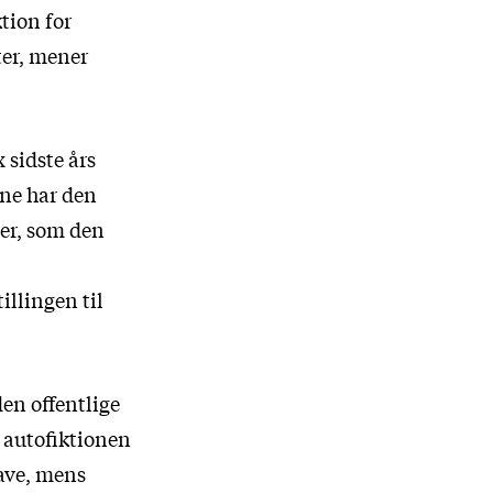
tion for
ter, mener
 sidste års
rne har den
ser, som den
illingen til
en offentlige
 autofiktionen
gave, mens