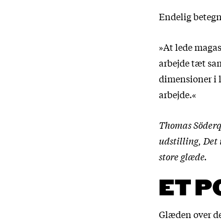
Endelig betegn
»At lede magas
arbejde tæt sam
dimensioner i 
arbejde.«
Thomas Söderqv
udstilling, De
store glæde.
ET 
Glæden over de