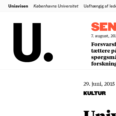
Uniavisen
Københavns Universitet
Uafhængig af led
SE
7. august, 20
Forsvars
tættere p
spørgsm
forsknin
29. juni, 2015
KULTUR
Univ