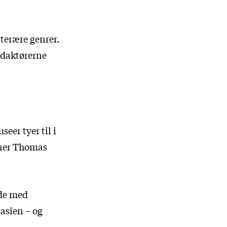
terære genrer.
redaktørerne
er tyer til i
ener Thomas
øde med
asien – og