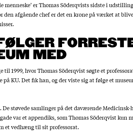
e menneske’ er Thomas Söderqvists sidste i udstilling
or den afgående chef er det en krone på værket at bli
isser.
FØLGER FORREST
EUM MED
ge til 1999, hvor Thomas Söderqvist søgte et professorat
 på KU. Det fik han, og der viste sig at følge et muse
. De støvede samlinger på det daværende Medicinsk-h
gade var et appendiks, som Thomas Söderqvist kun
 et vedhæng til sit professorat.