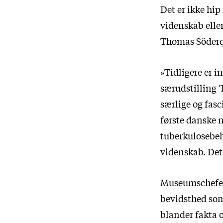
Det er ikke hip
videnskab eller
Thomas Söderq
»Tidligere er i
særudstilling 
særlige og fasc
første danske n
tuberkulosebeh
videnskab. Det
Museumschefen 
bevidsthed so
blander fakta 