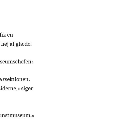
fik en
høj af glæde.
 museumschefen:
ur
sektionen.
iderne,« siger
g kunstmuseum.«