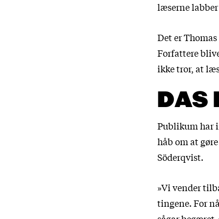
læserne labber
Det er Thomas 
Forfattere bliv
ikke tror, at l
DAS 
Publikum har i
håb om at gøre
Söderqvist.
»Vi vender tilb
tingene. For n
sågar begæret.