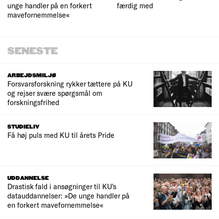
unge handler på en forkert
færdig med
mavefornemmelse«
SENESTE
ARBEJDSMILJØ
Forsvarsforskning rykker tættere på KU
og rejser svære spørgsmål om
forskningsfrihed
STUDIELIV
Få høj puls med KU til årets Pride
UDDANNELSE
Drastisk fald i ansøgninger til KU's
datauddannelser: »De unge handler på
en forkert mavefornemmelse«