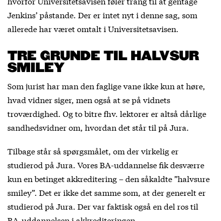
hvorfor Universitetsavisen føler trang til at gentage
Jenkins’ påstande. Der er intet nyt i denne sag, som
allerede har været omtalt i Universitetsavisen.
TRE GRUNDE TIL HALVSUR
SMILEY
Som jurist har man den faglige vane ikke kun at høre,
hvad vidner siger, men også at se på vidnets
troværdighed. Og to bitre fhv. lektorer er altså dårlige
sandhedsvidner om, hvordan det står til på Jura.
Tilbage står så spørgsmålet, om der virkelig er
studierod på Jura. Vores BA-uddannelse fik desværre
kun en betinget akkreditering – den såkaldte ”halvsure
smiley”. Det er ikke det samme som, at der generelt er
studierod på Jura. Der var faktisk også en del ros til
BA-uddannelsen i akkrediteringen.