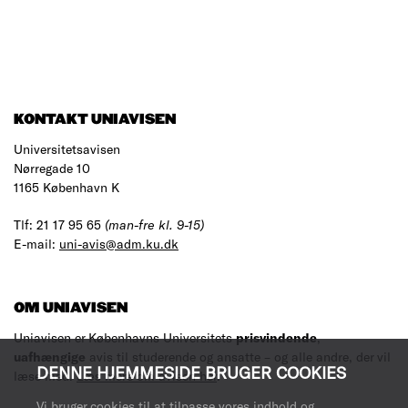
KONTAKT UNIAVISEN
Universitetsavisen
Nørregade 10
1165 København K
Tlf: 21 17 95 65
(man-fre kl. 9-15)
E-mail:
uni-avis@adm.ku.dk
OM UNIAVISEN
Uniavisen er Københavns Universitets
prisvindende
,
uafhængige
avis til studerende og ansatte – og alle andre, der vil
DENNE HJEMMESIDE BRUGER COOKIES
læse med.
Læs mere om avisen her
.
Vi bruger cookies til at tilpasse vores indhold og