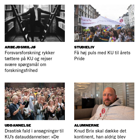
ARBEJDSMILJØ
STUDIELIV
Forsvarsforskning rykker
Få høj puls med KU til årets
tættere på KU og rejser
Pride
svære spørgsmål om
forskningsfrihed
UDDANNELSE
ALUMNERNE
Drastisk fald i ansøgninger til
Knud Brix skal dække det
KU's datauddannelser: »De
kontinent, han aldrig blev