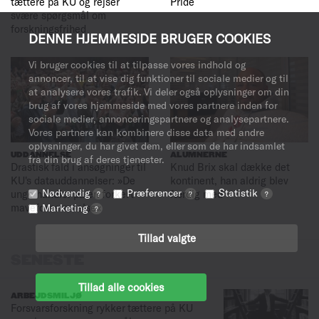
tættere på KU og rejser
Pride
svære spørgsmål om
forskningsfrihed
DENNE HJEMMESIDE BRUGER COOKIES
Vi bruger cookies til at tilpasse vores indhold og
annoncer, til at vise dig funktioner til sociale medier og til
at analysere vores trafik. Vi deler også oplysninger om din
brug af vores hjemmeside med vores partnere inden for
sociale medier, annonceringspartnere og analysepartnere.
Vores partnere kan kombinere disse data med andre
oplysninger, du har givet dem, eller som de har indsamlet
UDDANNELSE
ALUMNERNE
fra din brug af deres tjenester.
Drastisk fald i ansøgninger til
Knud Brix skal dække det
KU's datauddannelser: »De
kontinent, han aldrig blev
Nødvendig
Præferencer
Statistik
unge handler på en forkert
færdig med
?
?
?
mavefornemmelse«
Marketing
?
Tillad valgte
SENESTE
Tillad alle cookies
ARBEJDSMILJØ
Forsvarsforskning rykker tættere på KU