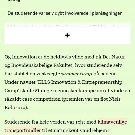
De studerende var selv dybt involverede i planlægningen
Virksomhederne Arla, Chr. Hansen og NIRAS
havde
leveret cases, som de studerende skulle arbejde med
Og innovation er de heldigvis vilde med på Det Natur-
og Biovidenskabelige Fakultet, hvor studerende selv
har stablet en vaskeægte
summer camp
på benene.
Under navnet ‘ELLS Innovation & Entrepreneurship
Camp’ skulle 31 unge mennesker kæmpe om at vinde en
såkaldt case competition (præmien var en flot Niels
Bohr-uro).
Studerende fra hele verden var rejst med
klimavenlige
transportmidler
til et naturskønt vandrehjem i