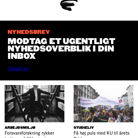
NYHEDSBREV
MODTAG ET UGENTLIGT
NYHEDSOVERBLIK I DIN
INBOX
Tilmeld nu
ARBEJDSMILJØ
STUDIELIV
Forsvarsforskning rykker
Få høj puls med KU til årets