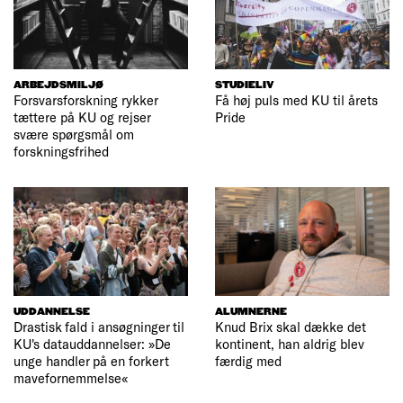
ARBEJDSMILJØ
STUDIELIV
Forsvarsforskning rykker
Få høj puls med KU til årets
tættere på KU og rejser
Pride
svære spørgsmål om
forskningsfrihed
UDDANNELSE
ALUMNERNE
Drastisk fald i ansøgninger til
Knud Brix skal dække det
KU's datauddannelser: »De
kontinent, han aldrig blev
unge handler på en forkert
færdig med
mavefornemmelse«