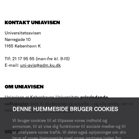
KONTAKT UNIAVISEN
Universitetsavisen
Nørregade 10
1165 København K
Tlf: 21 17 95 65
(man-fre kl. 9-15)
E-mail:
uni-avis@adm.ku.dk
OM UNIAVISEN
Uniavisen er Københavns Universitets
prisvindende
,
uafhængige
avis til studerende og ansatte – og alle andre, der vil
DENNE HJEMMESIDE BRUGER COOKIES
læse med.
Læs mere om avisen her
.
Vi bruger cookies til at tilpasse vores indhold og
annoncer, til at vise dig funktioner til sociale medier og til
MERE
at analysere vores trafik. Vi deler også oplysninger om din
brug af vores hjemmeside med vores partnere inden for