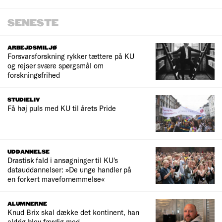
SENESTE
ARBEJDSMILJØ
Forsvarsforskning rykker tættere på KU
og rejser svære spørgsmål om
forskningsfrihed
STUDIELIV
Få høj puls med KU til årets Pride
UDDANNELSE
Drastisk fald i ansøgninger til KU's
datauddannelser: »De unge handler på
en forkert mavefornemmelse«
ALUMNERNE
Knud Brix skal dække det kontinent, han
aldrig blev færdig med