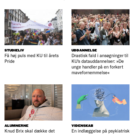
STUDIELIV
UDDANNELSE
Få høj puls med KU til årets
Drastisk fald i ansøgninger til
Pride
KU's datauddannelser: »De
unge handler på en forkert
mavefornemmelse«
ALUMNERNE
VIDENSKAB
Knud Brix skal dække det
En indlæggelse på psykiatrisk