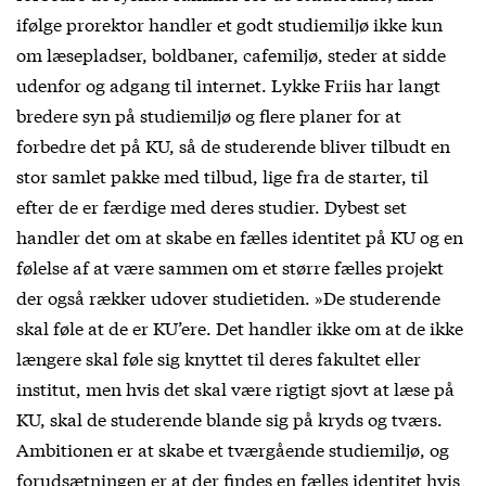
ifølge prorektor handler et godt studiemiljø ikke kun
om læsepladser, boldbaner, cafemiljø, steder at sidde
udenfor og adgang til internet. Lykke Friis har langt
bredere syn på studiemiljø og flere planer for at
forbedre det på KU, så de studerende bliver tilbudt en
stor samlet pakke med tilbud, lige fra de starter, til
efter de er færdige med deres studier. Dybest set
handler det om at skabe en fælles identitet på KU og en
følelse af at være sammen om et større fælles projekt
der også rækker udover studietiden. »De studerende
skal føle at de er KU’ere. Det handler ikke om at de ikke
længere skal føle sig knyttet til deres fakultet eller
institut, men hvis det skal være rigtigt sjovt at læse på
KU, skal de studerende blande sig på kryds og tværs.
Ambitionen er at skabe et tværgående studiemiljø, og
forudsætningen er at der findes en fælles identitet hvis