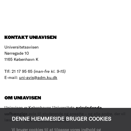
KONTAKT UNIAVISEN
Universitetsavisen
Nørregade 10
1165 København K
Tlf: 21 17 95 65
(man-fre kl. 9-15)
E-mail:
uni-avis@adm.ku.dk
OM UNIAVISEN
Uniavisen er Københavns Universitets
prisvindende
,
uafhængige
avis til studerende og ansatte – og alle andre, der vil
DENNE HJEMMESIDE BRUGER COOKIES
læse med.
Læs mere om avisen her
.
Vi bruger cookies til at tilpasse vores indhold og