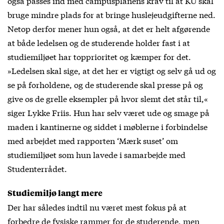
også passes ind med campusplanens krav til at KU skal
bruge mindre plads for at bringe huslejeudgifterne ned.
Netop derfor mener hun også, at det er helt afgørende
at både ledelsen og de studerende holder fast i at
studiemiljøet har topprioritet og kæmper for det.
»Ledelsen skal sige, at det her er vigtigt og selv gå ud og
se på forholdene, og de studerende skal presse på og
give os de grelle eksempler på hvor slemt det står til,«
siger Lykke Friis. Hun har selv været ude og smage på
maden i kantinerne og siddet i møblerne i forbindelse
med arbejdet med rapporten ‘Mærk suset’ om
studiemiljøet som hun lavede i samarbejde med
Studenterrådet.
Studiemiljø langt mere
Der har således indtil nu været mest fokus på at
forbedre de fysiske rammer for de studerende, men