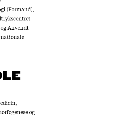
ogi (Formand),
dtrykscentret
k og Anvendt
rnationale
OLE
Medicin,
​morfogenese og