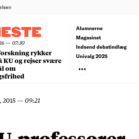
elsen
NESTE
Alumnerne
Magasinet
26
—
07:30
Indsend debatindlæg
forskning rykker
Univalg 2025
å KU og rejser svære
ål om
gsfrihed
, 2015
—
09:21
U-professorer