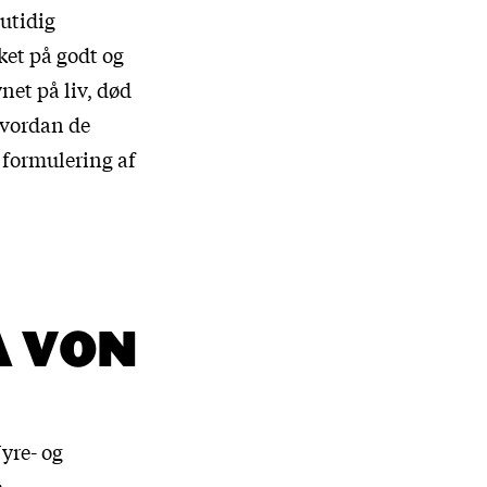
utidig
ket på godt og
net på liv, død
hvordan de
 formulering af
A VON
yre- og
e