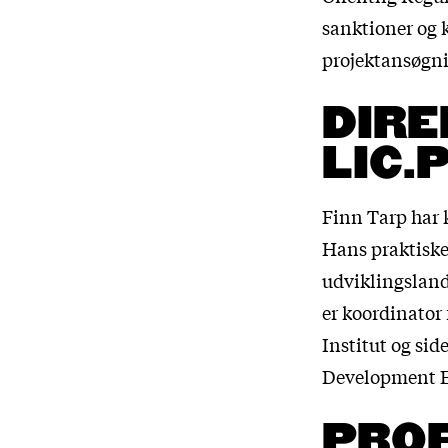
sanktioner og k
projektansøgni
DIRE
LIC.
Finn Tarp har 
Hans praktiske 
udviklingslan
er koordinato
Institut og sid
Development E
PROF