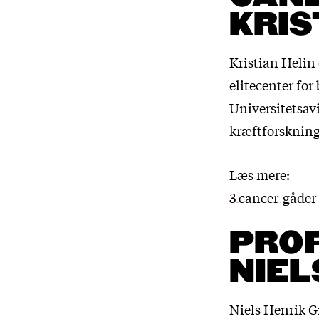
KRIS
Kristian Helin 
elitecenter fo
Universitetsav
kræftforskning
Læs mere:
3 cancer-gåder 
PROF
NIEL
Niels Henrik Gr