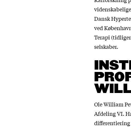
videnskabelige
Dansk Hyperten
ved Københavns
Terapi (tidlig
selskaber.
INST
PROF
WIL
Ole William Pet
Afdeling VI. H
differentierin