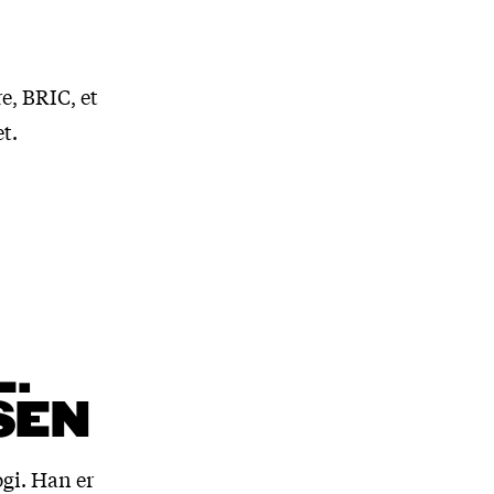
e, BRIC, et
t.
L.
SEN
ogi. Han er