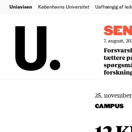
Uniavisen
Københavns Universitet
Uafhængig af led
SE
7. august, 20
Forsvars
tættere p
spørgsm
forsknin
25. november
CAMPUS
12 K