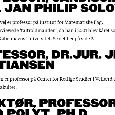
. JAN PHILIP SOL
vej er professor på Institut for Matematiske Fag.
rviewede ‘taltroldmanden’, da han i 2001 blev kåret s
Københavns Universitet. Se det
her på side 3.
ESSOR, DR.JUR. 
TIANSEN
n er professor på Center for Retlige Studier i Velfærd
akultet.
KTØR, PROFESSOR
.POLYT., PH.D.