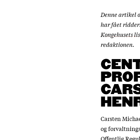
Denne artikel 
har fået ridder
Kongehusets lis
redaktionen.
CEN
PROF
CAR
HEN
Carsten Michae
og forvaltning
Offentlig Regu