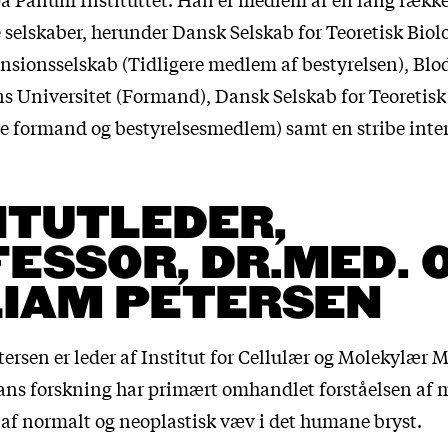
 selskaber, herunder Dansk Selskab for Teoretisk Biol
sionsselskab (Tidligere medlem af bestyrelsen), Blo
 Universitet (Formand), Dansk Selskab for Teoretis
ere formand og bestyrelsesmedlem) samt en stribe inte
ITUTLEDER,
ESSOR, DR.MED. 
LIAM PETERSEN
ersen er leder af Institut for Cellulær og Molekylær 
ans forskning har primært omhandlet forståelsen af ​
g af normalt og neoplastisk væv i det humane bryst.