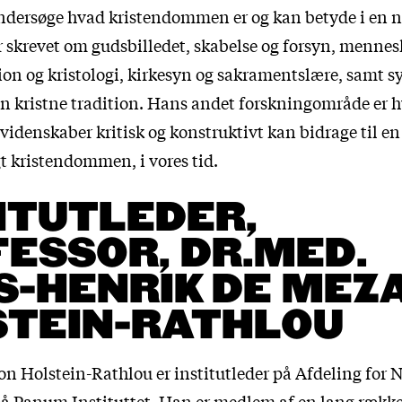
undersøge hvad kristendommen er og kan betyde i en n
r skrevet om gudsbilledet, skabelse og forsyn, mennes
on og kristologi, kirkesyn og sakramentslære, samt sy
 den kristne tradition. Hans andet forskningområde er 
idenskaber kritisk og konstruktivt kan bidrage til en
gt kristendommen, i vores tid.
ITUTLEDER,
ESSOR, DR.MED.
S-HENRIK DE MEZ
STEIN-RATHLOU
on Holstein-Rathlou er institutleder på Afdeling for N
å Panum Instituttet. Han er medlem af en lang rækk