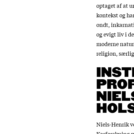
optaget af at 
kontekst og ha
ondt, inkarnati
og evigt liv i
moderne naturv
religion, særli
INST
PROF
NIEL
HOL
Niels-Henrik v
Karforskning p