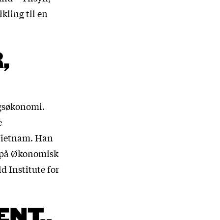
kling til en
,
ngsøkonomi.
e
Vietnam. Han
 på Økonomisk
ld Institute for
NT.,