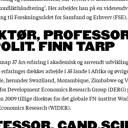
onflikthåndtering’. Her arbejder han på en videreudvi
ng til Forskningsrådet for Samfund og Erhverv (FSE).
KTØR, PROFESSOR
POLIT. FINN TARP
knap 37 års erfaring i akademisk og anvendt udvikli
erfaringer dækker arbejde i 35 lande i Afrika og øvrig
de, herunder Swaziland, Mozambique, Zimbabwe og 
r for Development Economics Research Group (DERG)
en 2009 tillige direktør for det globale FN-institut Wor
conomics Research (WIDER).
ESSOR, CAND.SCIE