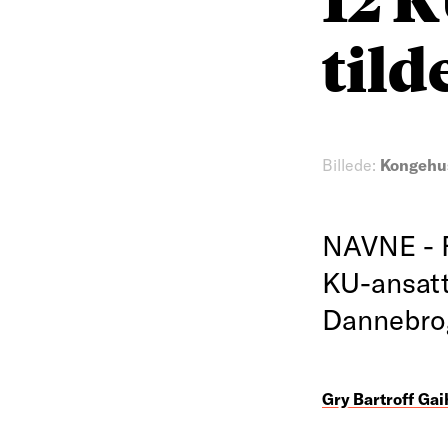
tild
Billede:
Kongehu
NAVNE - F
KU-ansatt
Dannebro
Gry Bartroff Ga