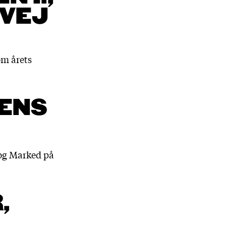
OVEJ
om årets
JENS
 og Marked på
,