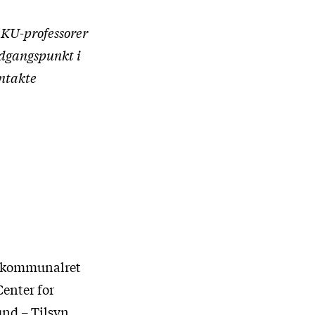
 KU-professorer
 udgangspunkt i
ontakte
, kommunalret
enter for
und – Tilsyn,