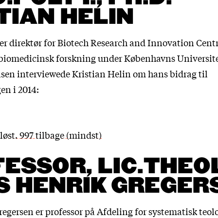
TIAN HELIN
er direktør for Biotech Research and Innovation Centr
r biomedicinsk forskning under Københavns Universite
isen interviewede Kristian Helin om hans bidrag til
en i 2014:
løst. 997 tilbage (mindst)
ESSOR, LIC.THEO
S HENRIK GREGER
egersen er professor på Afdeling for systematisk teol