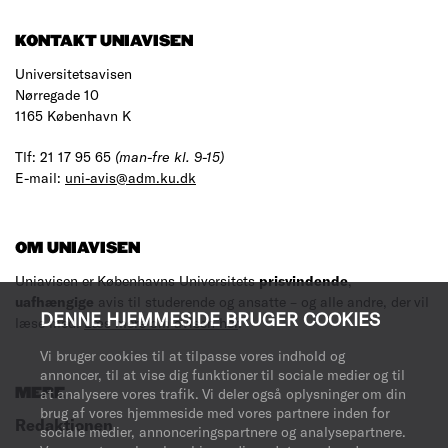
KONTAKT UNIAVISEN
Universitetsavisen
Nørregade 10
1165 København K
Tlf: 21 17 95 65
(man-fre kl. 9-15)
E-mail:
uni-avis@adm.ku.dk
OM UNIAVISEN
Uniavisen er Københavns Universitets
prisvindende
,
uafhængige
avis til studerende og ansatte – og alle andre, der vil
DENNE HJEMMESIDE BRUGER COOKIES
læse med.
Læs mere om avisen her
.
Vi bruger cookies til at tilpasse vores indhold og
annoncer, til at vise dig funktioner til sociale medier og til
at analysere vores trafik. Vi deler også oplysninger om din
MERE
brug af vores hjemmeside med vores partnere inden for
Redaktionen
sociale medier, annonceringspartnere og analysepartnere.