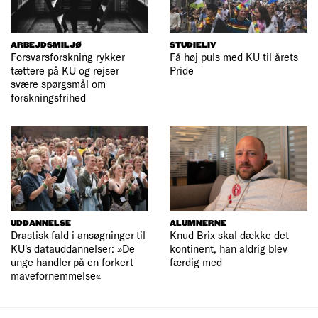
ARBEJDSMILJØ
STUDIELIV
Forsvarsforskning rykker
Få høj puls med KU til årets
tættere på KU og rejser
Pride
svære spørgsmål om
forskningsfrihed
UDDANNELSE
ALUMNERNE
Drastisk fald i ansøgninger til
Knud Brix skal dække det
KU's datauddannelser: »De
kontinent, han aldrig blev
unge handler på en forkert
færdig med
mavefornemmelse«