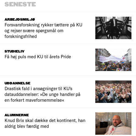
SENESTE
ARBEJDSMILJØ
Forsvarsforskning rykker tættere på KU
og rejser svære spørgsmål om
forskningsfrihed
STUDIELIV
Få høj puls med KU til årets Pride
UDDANNELSE
Drastisk fald i ansøgninger til KU's
datauddannelser: »De unge handler på
en forkert mavefornemmelse«
ALUMNERNE
Knud Brix skal dække det kontinent, han
aldrig blev færdig med