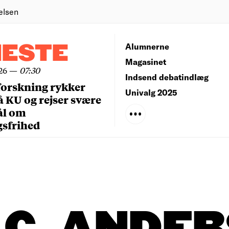
elsen
NESTE
Alumnerne
Magasinet
26
—
07:30
Indsend debatindlæg
forskning rykker
Univalg 2025
å KU og rejser svære
ål om
gsfrihed