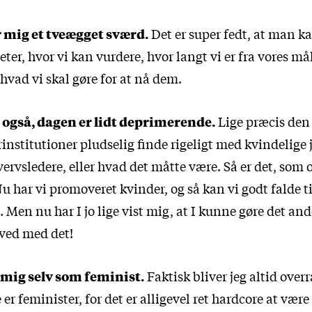
r mig et tveægget sværd.
Det er super fedt, at man k
er, hvor vi kan vurdere, hvor langt vi er fra vores m
g hvad vi skal gøre for at nå dem.
 også, dagen er lidt deprimerende.
Lige præcis den
rinstitutioner pludselig finde rigeligt med kvindelige 
ervsledere, eller hvad det måtte være. Så er det, som 
’Nu har vi promoveret kvinder, og så kan vi godt falde t
… Men nu har I jo lige vist mig, at I kunne gøre det and
 ved med det!
 mig selv som feminist.
Faktisk bliver jeg altid overr
e er feminister, for det er alligevel ret hardcore at vær