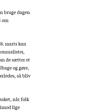
an bruge dagen
ål om
 8. marts kan
journalister,
om de sætter et
ilbage og gøre,
erledes, så bliv
asket, når folk
e imod lige