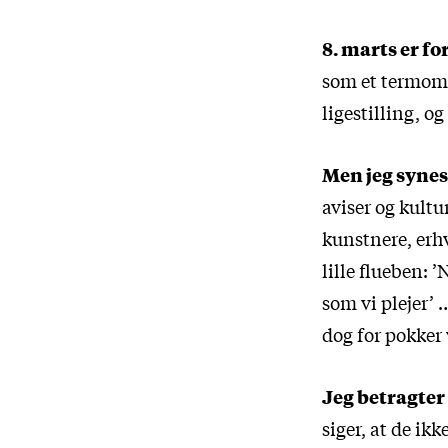
8. marts er fo
som et termomet
ligestilling, o
Men jeg synes
aviser og kultu
kunstnere, erhv
lille flueben: 
som vi plejer’ 
dog for pokker
Jeg betragter
siger, at de ikk