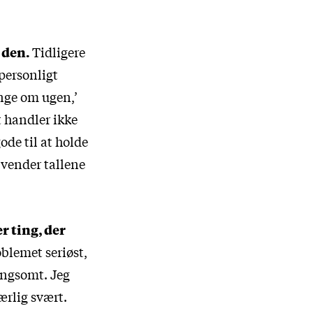
 den.
Tidligere
personligt
ange om ugen,’
t handler ikke
ode til at holde
 vender tallene
r ting, der
oblemet seriøst,
langsomt. Jeg
ærlig svært.