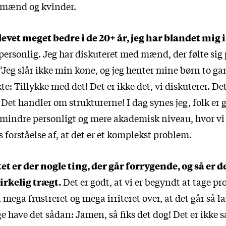
r mænd og kvinder.
evet meget bedre i de 20+ år, jeg har blandet mig i
personlig. Jeg har diskuteret med mænd, der følte sig 
’Jeg slår ikke min kone, og jeg henter mine børn to g
: Tillykke med det! Det er ikke det, vi diskuterer. De
Det handler om strukturerne! I dag synes jeg, folk er g
 mindre personligt og mere akademisk niveau, hvor vi
s forståelse af, at det er et komplekst problem.
et er der nogle ting, der går forrygende, og så er de
virkelig trægt.
Det er godt, at vi er begyndt at tage pr
 mega frustreret og mega irriteret over, at det går så 
 have det sådan: Jamen, så fiks det dog! Det er ikke s