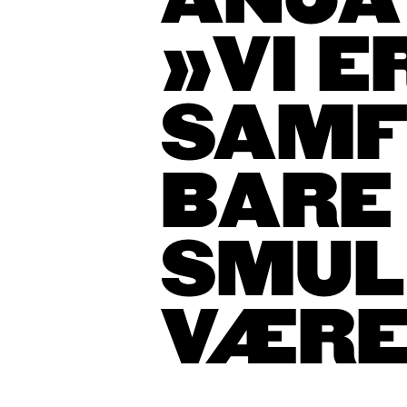
ANJA
»VI ER
SAMF
BARE 
SMUL
V
ÆRE