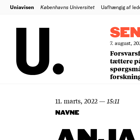
Uniavisen
Københavns Universitet
Uafhængig af led
SE
7. august, 20
Forsvars
tættere p
spørgsm
forsknin
11. marts, 2022
—
15:11
NAVNE