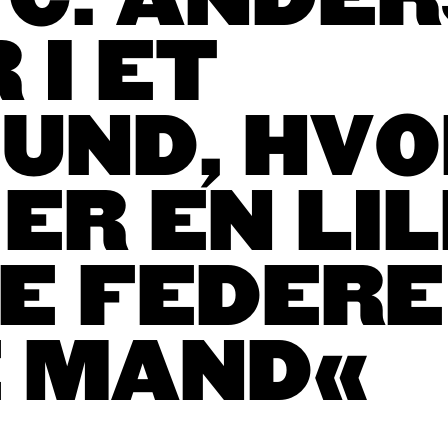
 C. ANDER
 I ET
UND, HVO
ER EN LI
E FEDERE
 MAND«