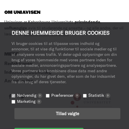
OM UNIAVISEN
Uniavisen er Københavns Universitets
prisvindende
,
uafhængige
avis til studerende og ansatte – og alle andre, der vil
DENNE HJEMMESIDE BRUGER COOKIES
læse med.
Læs mere om avisen her
.
Vi bruger cookies til at tilpasse vores indhold og
annoncer, til at vise dig funktioner til sociale medier og til
MERE
at analysere vores trafik. Vi deler også oplysninger om din
brug af vores hjemmeside med vores partnere inden for
Redaktionen
sociale medier, annonceringspartnere og analysepartnere.
Vores partnere kan kombinere disse data med andre
Indsend debatindlæg
oplysninger, du har givet dem, eller som de har indsamlet
Annoncering
fra din brug af deres tjenester.
Nødvendig
Præferencer
Statistik
?
?
?
Marketing
?
Tillad valgte