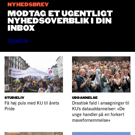
NYHEDSBREV
MODTAG ET UGENTLIGT
NYHEDSOVERBLIK I DIN
INBOX
Tilmeld nu
STUDIELIV
UDDANNELSE
Få høj puls med KU til årets
Drastisk fald i ansøgninger til
Pride
KU's datauddannelser: »De
unge handler på en forkert
mavefornemmelse«