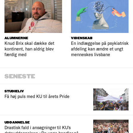
ALUMNERNE
VIDENSKAB
Knud Brix skal dække det
En indlæggelse på psykiatrisk
kontinent, han aldrig blev
afdeling kan ændre et ungt
færdig med
menneskes livsbane
SENESTE
STUDIELIV
Få høj puls med KU til årets Pride
UDDANNELSE
Drastisk fald i ansøgninger til KU's
datauddannelser: »De unge handler på