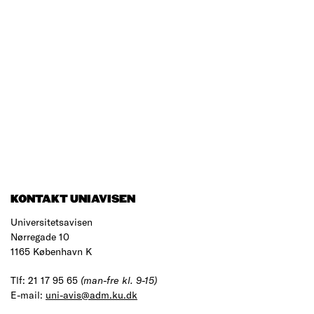
KONTAKT UNIAVISEN
Universitetsavisen
Nørregade 10
1165 København K
Tlf: 21 17 95 65
(man-fre kl. 9-15)
E-mail:
uni-avis@adm.ku.dk