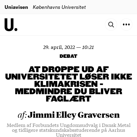
Uniavisen
Københavns Universitet
29. april, 2022
—
10:21
DEBAT
AT DROPPE UD AF
UNIVERSITETET LØSER IKKE
KLIMAKRISEN -
MEDMINDRE DU BLIVER
FAGLÆRT
Jimmi Elley Graversen
af:
Medlem af Forbundets Ungdomsudvalg i Dansk Metal
og tidligere statskundskabsstuderende på Aarhus
Universitet