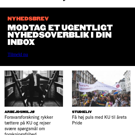
NYHEDSBREV
MODTAG ET UGENTLIGT
NYHEDSOVERBLIK I DIN
INBOX
Tilmeld nu
ARBEJDSMILJØ
STUDIELIV
Forsvarsforskning rykker
Få høj puls med KU til årets
tættere på KU og rejser
Pride
svære spørgsmål om
forskningsfrihed