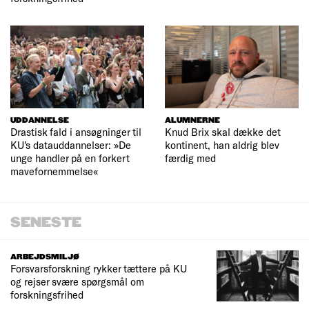
UDDANNELSE
ALUMNERNE
Drastisk fald i ansøgninger til
Knud Brix skal dække det
KU's datauddannelser: »De
kontinent, han aldrig blev
unge handler på en forkert
færdig med
mavefornemmelse«
SENESTE
ARBEJDSMILJØ
Forsvarsforskning rykker tættere på KU
og rejser svære spørgsmål om
forskningsfrihed