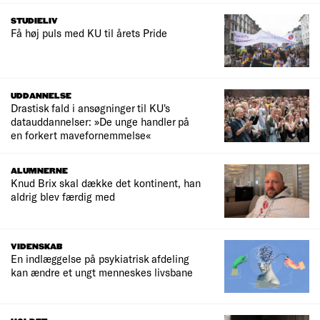
STUDIELIV
Få høj puls med KU til årets Pride
UDDANNELSE
Drastisk fald i ansøgninger til KU's
datauddannelser: »De unge handler på
en forkert mavefornemmelse«
ALUMNERNE
Knud Brix skal dække det kontinent, han
aldrig blev færdig med
VIDENSKAB
En indlæggelse på psykiatrisk afdeling
kan ændre et ungt menneskes livsbane