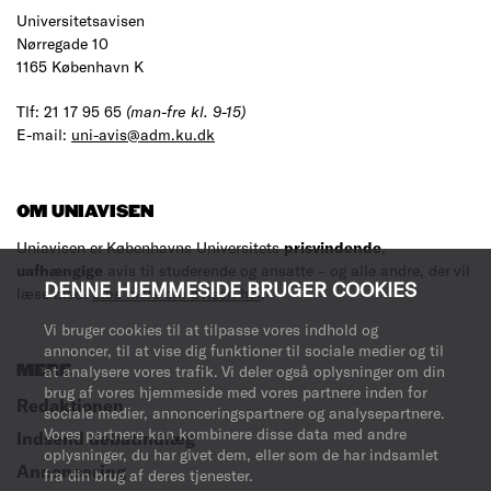
Universitetsavisen
Nørregade 10
1165 København K
Tlf: 21 17 95 65
(man-fre kl. 9-15)
E-mail:
uni-avis@adm.ku.dk
OM UNIAVISEN
Uniavisen er Københavns Universitets
prisvindende
,
uafhængige
avis til studerende og ansatte – og alle andre, der vil
DENNE HJEMMESIDE BRUGER COOKIES
læse med.
Læs mere om avisen her
.
Vi bruger cookies til at tilpasse vores indhold og
annoncer, til at vise dig funktioner til sociale medier og til
MERE
at analysere vores trafik. Vi deler også oplysninger om din
brug af vores hjemmeside med vores partnere inden for
Redaktionen
sociale medier, annonceringspartnere og analysepartnere.
Vores partnere kan kombinere disse data med andre
Indsend debatindlæg
oplysninger, du har givet dem, eller som de har indsamlet
Annoncering
fra din brug af deres tjenester.