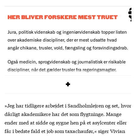
HER BLIVER FORSKERE MEST TRUET
Jura, politisk videnskab og ingeniørvidenskab topper listen
over akademiske discipliner, der er mest udsatte hvad
angår chikane, trusler, vold, fængsling og forsvindingsdrab.
Også medicin, sprogvidenskab og journalistisk er risikable
discipliner, når det gælder trusler fra regeringsmagter.
Kilde: Scholars at Risk Network
»Jeg har tidligere arbejdet i Sandholmlejren og set, hvor
dårligt akademikere har det som flygtninge. Mange
ender med at sidde og sygne hen på et asylcenter eller
får i bedste fald et job som taxachaufør,« siger Vivian