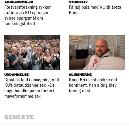
ARBEJDSMILJØ
STUDIELIV
Forsvarsforskning rykker
Få høj puls med KU til årets
tættere på KU og rejser
Pride
svære spørgsmål om
forskningsfrihed
UDDANNELSE
ALUMNERNE
Drastisk fald i ansøgninger til
Knud Brix skal dække det
KU's datauddannelser: »De
kontinent, han aldrig blev
unge handler på en forkert
færdig med
mavefornemmelse«
SENESTE