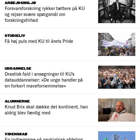
ARBEJDSMILJØ
Forsvarsforskning rykker tættere på KU
og rejser svære spørgsmål om
forskningsfrihed
STUDIELIV
Få høj puls med KU til årets Pride
UDDANNELSE
Drastisk fald i ansøgninger til KU's
datauddannelser: »De unge handler på
en forkert mavefornemmelse«
ALUMNERNE
Knud Brix skal dække det kontinent, han
aldrig blev færdig med
VIDENSKAB
En indlæggelse på psykiatrisk afdeling