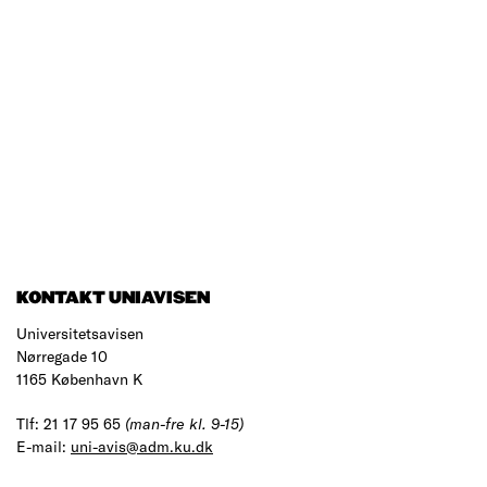
KONTAKT UNIAVISEN
Universitetsavisen
Nørregade 10
1165 København K
Tlf: 21 17 95 65
(man-fre kl. 9-15)
E-mail:
uni-avis@adm.ku.dk