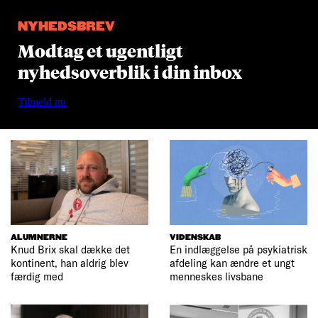
NYHEDSBREV
Modtag et ugentligt
nyhedsoverblik i din inbox
Tilmeld nu
ALUMNERNE
VIDENSKAB
Knud Brix skal dække det
En indlæggelse på psykiatrisk
kontinent, han aldrig blev
afdeling kan ændre et ungt
færdig med
menneskes livsbane