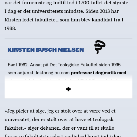
var det fornemste og indtil ind i 1700-tallet det største.
I dag er det universitetets mindste. Siden 2013 har
Kirsten ledet fakultetet, som hun blev kandidat fra i
1988.
KIRSTEN BUSCH NIELSEN
Født 1962. Ansat på Det Teologiske Fakultet siden 1995
som adjunkt, lektor og nu som
professor i dogmatik med
økumenisk teologi
. Institutleder (1999-02), studieleder
(2002-10), prodekan (2011-13) og
dekan siden 2013
.
»Jeg plejer at sige, jeg er stolt over at være ved et
universitet, der er stolt over at have et teologisk
fakultet,« siger dekanen, der er vant til at skulle
forsvare fakultetets selvstændighed langt ind i den