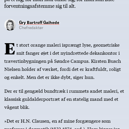
forventningsafstemme sig til alt.
Gry Bartroff Gaihede
Chefredaktør
E
t stort orange maleri isprængt lyse, geometriske
snit fanger øjet i det nyindrettede dekankontor i
travertinbygningen på Søndre Campus. Kirsten Busch
Nielsen holder af værket, fordi det er kraftfuldt, roligt
og enkelt. Men det er ikke dybt, siger hun.
Der er til gengæld bundtræk i rummets andet maleri, et
klassisk guldalderportræt af en statelig mand med et
vågent blik.
»Det er H.N. Clausen, en af mine forgængere som
professor i dogmatik (1822-1874, red.). Ham kigger jeg