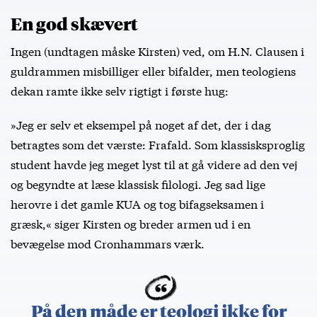
En god skævert
Ingen (undtagen måske Kirsten) ved, om H.N. Clausen i
guldrammen misbilliger eller bifalder, men teologiens
dekan ramte ikke selv rigtigt i første hug:
»Jeg er selv et eksempel på noget af det, der i dag
betragtes som det værste: Frafald. Som klassisksproglig
student havde jeg meget lyst til at gå videre ad den vej
og begyndte at læse klassisk filologi. Jeg sad lige
herovre i det gamle KUA og tog bifagseksamen i
græsk,« siger Kirsten og breder armen ud i en
bevægelse mod Cronhammars værk.
På den måde er teologi ikke for