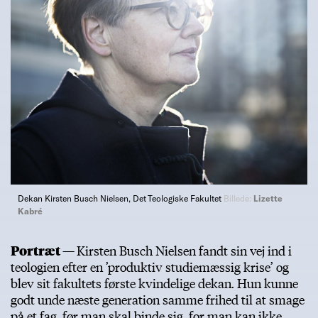
Dekan Kirsten Busch Nielsen, Det Teologiske Fakultet
Billede:
Lizette
Kabré
Portræt —
Kirsten Busch Nielsen fandt sin vej ind i
teologien efter en ’produktiv studiemæssig krise’ og
blev sit fakultets første kvindelige dekan. Hun kunne
godt unde næste generation samme frihed til at smage
på et fag, før man skal binde sig, for man kan ikke