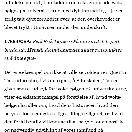
udtalelse om det, han kalder »den skræmmende woke-
bølge« på universiteterne med dyb forundring – jeg er
ærlig talt dybt forundret over, at den overhovedet er
blevet trykt i Uniavisen under den underskrift.
:
Poul Erik Tøjner: »På universitetets port
LÆS OGSÅ
burde stå: Her går du ind og møder andre synspunkter
end dine egne«
Det ene eksempel om ikke at ville se volden i en Quentin
Tarantino film, hvis man går på Filmskolen, Tøjner
giver som et udtryk for woke-bølgen på universiteterne,
viser en eklatant mangel på forståelse af, hvad woke-
bølgen handler om; hvad dens historie er, hvad den
betyder for menneskers ligestilling og ligeret, og hvad
den forhåbentlig vil komme til at betyde for en positiv
og nødvendig udvikling af vores samfund på