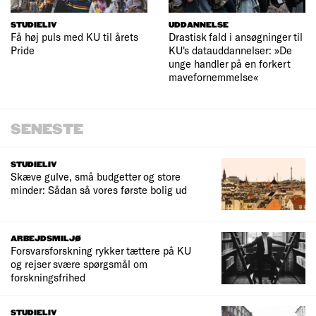
STUDIELIV
UDDANNELSE
Få høj puls med KU til årets
Drastisk fald i ansøgninger til
Pride
KU's datauddannelser: »De
unge handler på en forkert
mavefornemmelse«
SENESTE
STUDIELIV
Skæve gulve, små budgetter og store
minder: Sådan så vores første bolig ud
ARBEJDSMILJØ
Forsvarsforskning rykker tættere på KU
og rejser svære spørgsmål om
forskningsfrihed
STUDIELIV