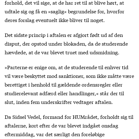
forhold, det vil sige, at de har ret til at blive hørt, at
udtale sig og få en »saglig« begrundelse for, hvorfor
deres forslag eventuelt ikke bliver til noget.
Det sidste princip i aftalen er afgjort født ud af den
disput, der opstod under blokaden, da de studerende
hævdede, at de var blevet truet med udsmidning.
»Parterne er enige om, at de studerende til enhver tid
vil være beskyttet mod sanktioner, som ikke måtte være
berettiget i henhold til gældende ordensregler eller
studierelevant adfærd eller handlinger,« står der til
slut, inden fem underskrifter vedtager aftalen.
Da Sidsel Vedel, formand for HUMrådet, forholdt sig til
aftalerne, kort efter de var blevet indgået onsdag
eftermiddag, var det særligt den foreløbige