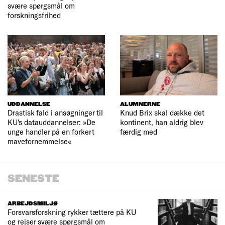
svære spørgsmål om
forskningsfrihed
UDDANNELSE
ALUMNERNE
Drastisk fald i ansøgninger til
Knud Brix skal dække det
KU's datauddannelser: »De
kontinent, han aldrig blev
unge handler på en forkert
færdig med
mavefornemmelse«
SENESTE
ARBEJDSMILJØ
Forsvarsforskning rykker tættere på KU
og rejser svære spørgsmål om