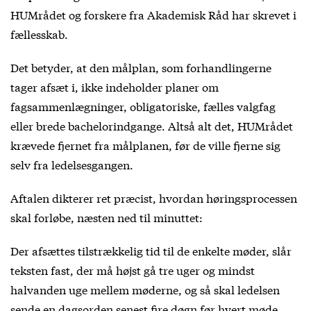
HUMrådet og forskere fra Akademisk Råd har skrevet i
fællesskab.
Det betyder, at den målplan, som forhandlingerne
tager afsæt i, ikke indeholder planer om
fagsammenlægninger, obligatoriske, fælles valgfag
eller brede bachelorindgange. Altså alt det, HUMrådet
krævede fjernet fra målplanen, før de ville fjerne sig
selv fra ledelsesgangen.
Aftalen dikterer ret præcist, hvordan høringsprocessen
skal forløbe, næsten ned til minuttet:
Der afsættes tilstrækkelig tid til de enkelte møder, slår
teksten fast, der må højst gå tre uger og mindst
halvanden uge mellem møderne, og så skal ledelsen
sende en dagsorden senest fire døgn før hvert møde.