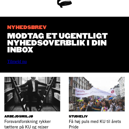
NYHEDSBREV
MODTAG ET UGENTLIGT
NYHEDSOVERBLIK I DIN
INBOX
Tilmeld nu
ARBEJDSMILJØ
STUDIELIV
Forsvarsforskning rykker
Få høj puls med KU til årets
tættere på KU og rejser
Pride