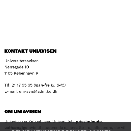
KONTAKT UNIAVISEN
Universitetsavisen
Nørregade 10
1165 København K
Tlf: 21 17 95 65
(man-fre kl. 9-15)
E-mail:
uni-avis@adm.ku.dk
OM UNIAVISEN
Uniavisen er Københavns Universitets
prisvindende
,
uafhængige
avis til studerende og ansatte – og alle andre, der vil