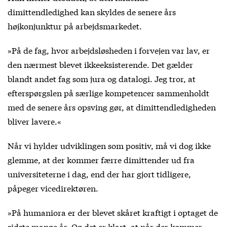
dimittendledighed kan skyldes de senere års
højkonjunktur på arbejdsmarkedet.
»På de fag, hvor arbejdsløsheden i forvejen var lav, er
den nærmest blevet ikkeeksisterende. Det gælder
blandt andet fag som jura og datalogi. Jeg tror, at
efterspørgslen på særlige kompetencer sammenholdt
med de senere års opsving gør, at dimittendledigheden
bliver lavere.«
Når vi hylder udviklingen som positiv, må vi dog ikke
glemme, at der kommer færre dimittender ud fra
universiteterne i dag, end der har gjort tidligere,
påpeger vicedirektøren.
»På humaniora er der blevet skåret kraftigt i optaget de
sidste mange år. Og det er klart, at når der kommer