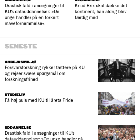
UDDANNELSE
ALUMNERNE
Drastisk fald i ansøgninger til
Knud Brix skal dække det
KU's datauddannelser: »De
kontinent, han aldrig blev
unge handler på en forkert
færdig med
mavefornemmelse«
SENESTE
ARBEJDSMILJØ
Forsvarsforskning rykker tættere på KU
og rejser svære spørgsmål om
forskningsfrihed
STUDIELIV
Få høj puls med KU til årets Pride
UDDANNELSE
Drastisk fald i ansøgninger til KU's
datauddannelser: »De unge handler på