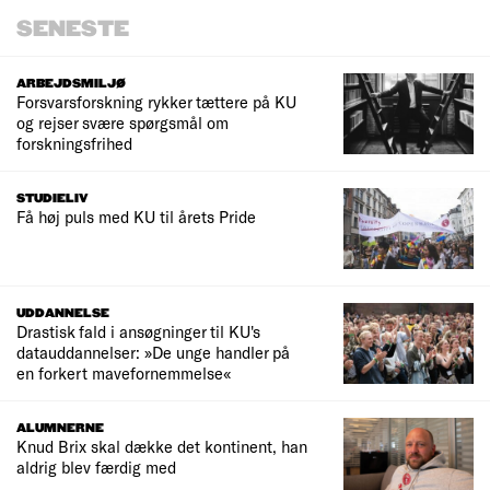
SENESTE
ARBEJDSMILJØ
Forsvarsforskning rykker tættere på KU
og rejser svære spørgsmål om
forskningsfrihed
STUDIELIV
Få høj puls med KU til årets Pride
UDDANNELSE
Drastisk fald i ansøgninger til KU's
datauddannelser: »De unge handler på
en forkert mavefornemmelse«
ALUMNERNE
Knud Brix skal dække det kontinent, han
aldrig blev færdig med