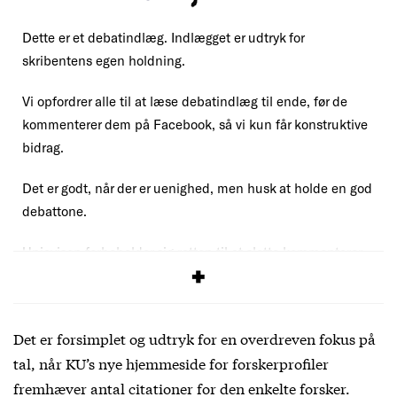
Dette er et debatindlæg. Indlægget er udtryk for
skribentens egen holdning.
Vi opfordrer alle til at læse debatindlæg til ende, før de
kommenterer dem på Facebook, så vi kun får konstruktive
bidrag.
Det er godt, når der er uenighed, men husk at holde en god
debattone.
Uniavisen forbeholder sig retten til at slette kommentarer,
der overskrider vores
debatregler
.
Det er forsimplet og udtryk for en overdreven fokus på
tal, når KU’s nye hjemmeside for forskerprofiler
fremhæver antal citationer for den enkelte forsker.