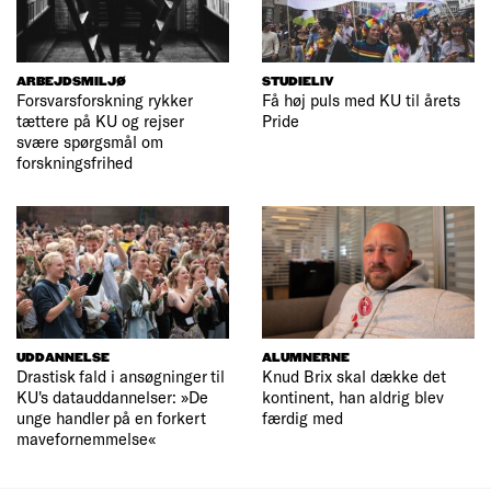
ARBEJDSMILJØ
STUDIELIV
Forsvarsforskning rykker
Få høj puls med KU til årets
tættere på KU og rejser
Pride
svære spørgsmål om
forskningsfrihed
UDDANNELSE
ALUMNERNE
Drastisk fald i ansøgninger til
Knud Brix skal dække det
KU's datauddannelser: »De
kontinent, han aldrig blev
unge handler på en forkert
færdig med
mavefornemmelse«