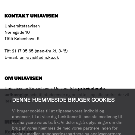
KONTAKT UNIAVISEN
Universitetsavisen
Nørregade 10
1165 København K
Tlf: 21 17 95 65
(man-fre kl. 9-15)
E-mail:
uni-avis@adm.ku.dk
OM UNIAVISEN
Uniavisen er Københavns Universitets
prisvindende
,
uafhængige
avis til studerende og ansatte – og alle andre, der vil
DENNE HJEMMESIDE BRUGER COOKIES
læse med.
Læs mere om avisen her
.
Vi bruger cookies til at tilpasse vores indhold og
annoncer, til at vise dig funktioner til sociale medier og til
MERE
at analysere vores trafik. Vi deler også oplysninger om din
brug af vores hjemmeside med vores partnere inden for
Redaktionen
sociale medier, annonceringspartnere og analysepartnere.