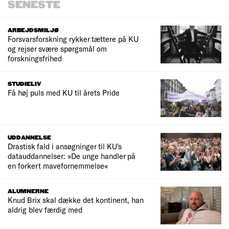
SENESTE
ARBEJDSMILJØ
Forsvarsforskning rykker tættere på KU
og rejser svære spørgsmål om
forskningsfrihed
STUDIELIV
Få høj puls med KU til årets Pride
UDDANNELSE
Drastisk fald i ansøgninger til KU's
datauddannelser: »De unge handler på
en forkert mavefornemmelse«
ALUMNERNE
Knud Brix skal dække det kontinent, han
aldrig blev færdig med