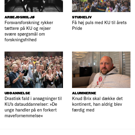
ARBEJDSMILJØ
STUDIELIV
Forsvarsforskning rykker
Få høj puls med KU til årets
tættere på KU og rejser
Pride
svære spørgsmål om
forskningsfrihed
UDDANNELSE
ALUMNERNE
Drastisk fald i ansøgninger til
Knud Brix skal dække det
KU's datauddannelser: »De
kontinent, han aldrig blev
unge handler på en forkert
færdig med
mavefornemmelse«