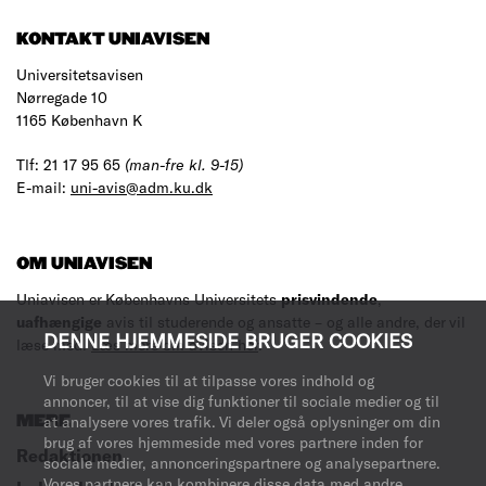
KONTAKT UNIAVISEN
Universitetsavisen
Nørregade 10
1165 København K
Tlf: 21 17 95 65
(man-fre kl. 9-15)
E-mail:
uni-avis@adm.ku.dk
OM UNIAVISEN
Uniavisen er Københavns Universitets
prisvindende
,
uafhængige
avis til studerende og ansatte – og alle andre, der vil
DENNE HJEMMESIDE BRUGER COOKIES
læse med.
Læs mere om avisen her
.
Vi bruger cookies til at tilpasse vores indhold og
annoncer, til at vise dig funktioner til sociale medier og til
MERE
at analysere vores trafik. Vi deler også oplysninger om din
brug af vores hjemmeside med vores partnere inden for
Redaktionen
sociale medier, annonceringspartnere og analysepartnere.
Vores partnere kan kombinere disse data med andre