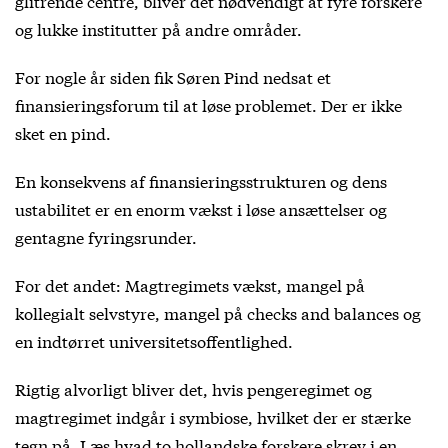
glitrende centre, bliver det nødvendigt at fyre forskere
og lukke institutter på andre områder.
For nogle år siden fik Søren Pind nedsat et
finansieringsforum til at løse problemet. Der er ikke
sket en pind.
En konsekvens af finansieringsstrukturen og dens
ustabilitet er en enorm vækst i løse ansættelser og
gentagne fyringsrunder.
For det andet: Magtregimets vækst, mangel på
kollegialt selvstyre, mangel på checks and balances og
en indtørret universitetsoffentlighed.
Rigtig alvorligt bliver det, hvis pengeregimet og
magtregimet indgår i symbiose, hvilket der er stærke
tegn på. Læs hvad to hollandske forskere skrev i en