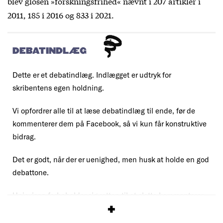
blev glosen »forskningsfrihed« nævnt i 207 artikler i
2011, 185 i 2016 og 833 i 2021.
DEBATINDLÆG
Dette er et debatindlæg. Indlægget er udtryk for
skribentens egen holdning.
Vi opfordrer alle til at læse debatindlæg til ende, før de
kommenterer dem på Facebook, så vi kun får konstruktive
bidrag.
Det er godt, når der er uenighed, men husk at holde en god
debattone.
Uniavisen forbeholder sig retten til at slette kommentarer,
der overskrider vores debatregler.