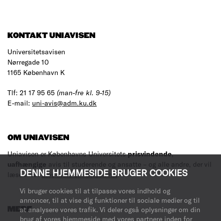
KONTAKT UNIAVISEN
Universitetsavisen
Nørregade 10
1165 København K
Tlf: 21 17 95 65
(man-fre kl. 9-15)
E-mail:
uni-avis@adm.ku.dk
OM UNIAVISEN
Uniavisen er Københavns Universitets
prisvindende
,
uafhængige
avis til studerende og ansatte – og alle andre, der vil
DENNE HJEMMESIDE BRUGER COOKIES
læse med.
Læs mere om avisen her
.
Vi bruger cookies til at tilpasse vores indhold og
annoncer, til at vise dig funktioner til sociale medier og til
at analysere vores trafik. Vi deler også oplysninger om din
MERE
brug af vores hjemmeside med vores partnere inden for