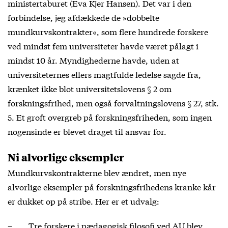
ministertaburet (Eva Kjer Hansen). Det var i den
forbindelse, jeg afdækkede de »dobbelte
mundkurvskontrakter«, som flere hundrede forskere
ved mindst fem universiteter havde været pålagt i
mindst 10 år. Myndighederne havde, uden at
universiteternes ellers magtfulde ledelse sagde fra,
krænket ikke blot universitetslovens § 2 om
forskningsfrihed, men også forvaltningslovens § 27, stk.
5. Et groft overgreb på forskningsfriheden, som ingen
nogensinde er blevet draget til ansvar for.
Ni alvorlige eksempler
Mundkurvskontrakterne blev ændret, men nye
alvorlige eksempler på forskningsfrihedens kranke kår
er dukket op på stribe. Her er et udvalg:
– Tre forskere i pædagogisk filosofi ved AU blev