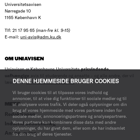
Universitetsavisen
Nørregade 10
1165 København K
Tlf: 21 17 95 65
(man-fre kl. 9-15)
E-mail:
uni-avis@adm.ku.dk
OM UNIAVISEN
Uniavisen er Københavns Universitets
prisvindende
,
uafhængige
avis til studerende og ansatte – og alle andre, der vil
DENNE HJEMMESIDE BRUGER COOKIES
læse med.
Læs mere om avisen her
.
Vi bruger cookies til at tilpasse vores indhold og
annoncer, til at vise dig funktioner til sociale medier og til
MERE
at analysere vores trafik. Vi deler også oplysninger om din
brug af vores hjemmeside med vores partnere inden for
Redaktionen
sociale medier, annonceringspartnere og analysepartnere.
Vores partnere kan kombinere disse data med andre
Indsend debatindlæg
oplysninger, du har givet dem, eller som de har indsamlet
Annoncering
fra din brug af deres tjenester.