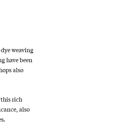
t-dye weaving
ing have been
shops also
this rich
icance, also
es.