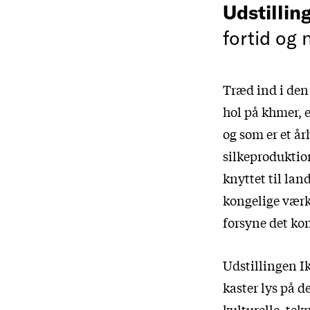
Udstillin
fortid og 
Træd ind i den
hol på khmer, 
og som er et 
silkeproduktio
knyttet til lan
kongelige værks
forsyne det ko
Udstillingen 
kaster lys på d
kulturelle, tek