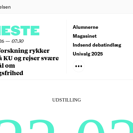
elsen
NESTE
Alumnerne
Magasinet
26
—
07:30
Indsend debatindlæg
forskning rykker
Univalg 2025
å KU og rejser svære
ål om
gsfrihed
UDSTILLING