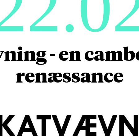
22.0
ning - en cam
renæssance