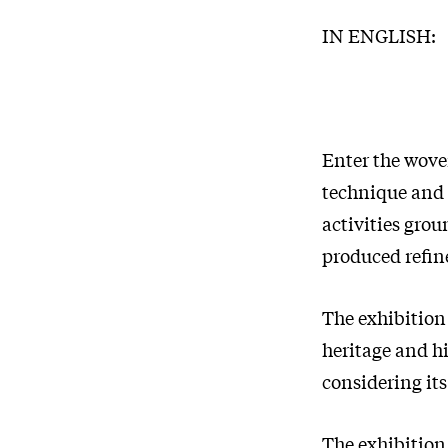
IN ENGLISH:
Enter the wove
technique and 
activities grou
produced refine
The exhibition
heritage and hi
considering its
The exhibition 