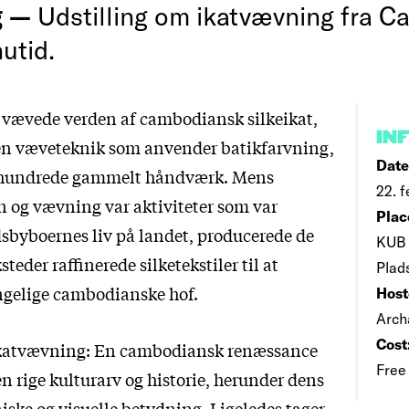
g —
Udstilling om ikatvævning fra C
nutid.
 vævede verden af cambodiansk silkeikat,
IN
en væveteknik som anvender batikfarvning,
Date
århundrede gammelt håndværk. Mens
22. f
n og vævning var aktiviteter som var
Plac
dsbyboernes liv på landet, producerede de
KUB 
teder raffinerede silketekstiler til at
Plad
ngelige cambodianske hof.
Host
Arch
Cost
Ikatvævning: En cambodiansk renæssance
Free
en rige kulturarv og historie, herunder dens
niske og visuelle betydning. Ligeledes tager