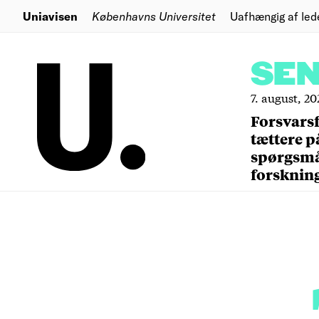
Uniavisen
Københavns Universitet
Uafhængig af led
SE
7. august, 20
Forsvars
tættere p
spørgsm
forsknin