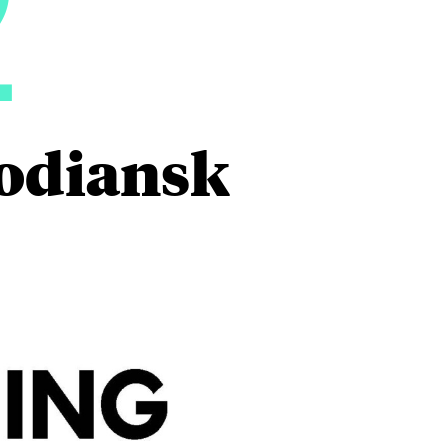
2
bodiansk