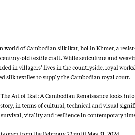
n world of Cambodian silk ikat, hol in Khmer, a resis
century-old textile craft. While sericulture and weav
nded in villagers’ lives in the countryside, royal work
d silk textiles to supply the Cambodian royal court.
 The Art of Ikat: A Cambodian Renaissance looks into 
story, in terms of cultural, technical and visual signif
 survival, vitality and resilience in contemporary tim
is open from the February 22 until May 31, 2024.