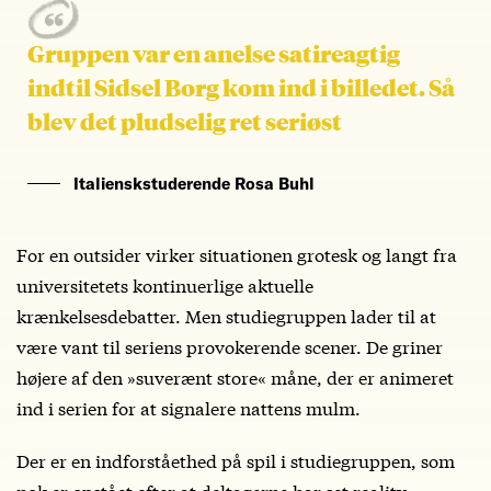
Gruppen var en anelse satireagtig
indtil Sidsel Borg kom ind i billedet. Så
blev det pludselig ret seriøst
Italienskstuderende Rosa Buhl
For en outsider virker situationen grotesk og langt fra
universitetets kontinuerlige aktuelle
krænkelsesdebatter. Men studiegruppen lader til at
være vant til seriens provokerende scener. De griner
højere af den »suverænt store« måne, der er animeret
ind i serien for at signalere nattens mulm.
Der er en indforståethed på spil i studiegruppen, som
nok er opstået efter at deltagerne har set reality