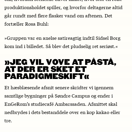
produktionsholdet spiller, og hvorfor deltagerne altid
går rundt med flere flasker vand om aftenen. Det
fortæller Rosa Buhl:
»Gruppen var en anelse satireagtig indtil Sidsel Borg
kom ind i billedet. Så blev det pludselig ret seriøst.«
»JEG VIL VOVE AT PÅSTÅ,
AT DER ER SKET ET
PARADIGMESKIFT«
Et hæsblæsende afsnit senere skridter vi igennem
samtlige bygninger på Søndre Campus og ender i
EnGeRom’s studiecafé Ambarssaden. Afsnittet skal
nedbrydes i dets bestanddele over en kop kakao eller
tre.