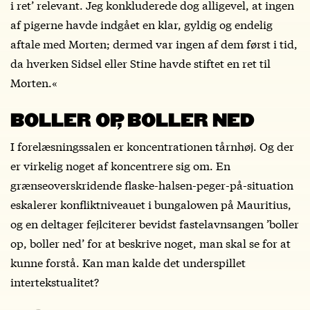
i ret’ relevant. Jeg konkluderede dog alligevel, at ingen
af pigerne havde indgået en klar, gyldig og endelig
aftale med Morten; dermed var ingen af dem først i tid,
da hverken Sidsel eller Stine havde stiftet en ret til
Morten.«
BOLLER OP, BOLLER NED
I forelæsningssalen er koncentrationen tårnhøj. Og der
er virkelig noget af koncentrere sig om. En
grænseoverskridende flaske-halsen-peger-på-situation
eskalerer konfliktniveauet i bungalowen på Mauritius,
og en deltager fejlciterer bevidst fastelavnsangen ’boller
op, boller ned’ for at beskrive noget, man skal se for at
kunne forstå. Kan man kalde det underspillet
intertekstualitet?