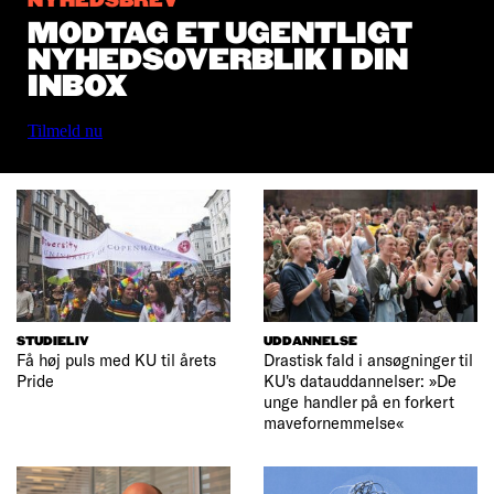
NYHEDSBREV
MODTAG ET UGENTLIGT
NYHEDSOVERBLIK I DIN
INBOX
Tilmeld nu
STUDIELIV
UDDANNELSE
Få høj puls med KU til årets
Drastisk fald i ansøgninger til
Pride
KU's datauddannelser: »De
unge handler på en forkert
mavefornemmelse«