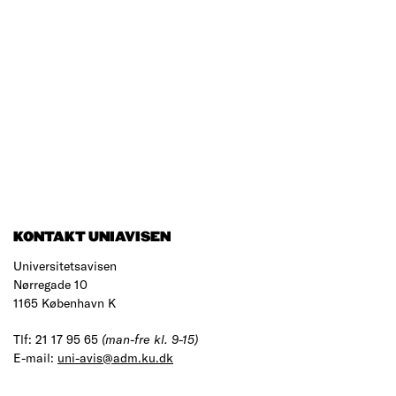
KONTAKT UNIAVISEN
Universitetsavisen
Nørregade 10
1165 København K
Tlf: 21 17 95 65
(man-fre kl. 9-15)
E-mail:
uni-avis@adm.ku.dk