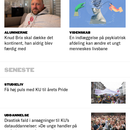
ALUMNERNE
VIDENSKAB
Knud Brix skal dække det
En indlæggelse på psykiatrisk
kontinent, han aldrig blev
afdeling kan ændre et ungt
færdig med
menneskes livsbane
SENESTE
STUDIELIV
Få høj puls med KU til årets Pride
UDDANNELSE
Drastisk fald i ansøgninger til KU's
datauddannelser: »De unge handler på