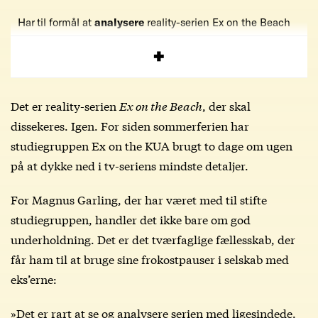
Har til formål at
analysere
reality-serien Ex on the Beach
Mødes
to gange ugentligt
i lokale 9A.0.01
Det er reality-serien
Ex on the Beach
, der skal
dissekeres. Igen. For siden sommerferien har
studiegruppen Ex on the KUA brugt to dage om ugen
på at dykke ned i tv-seriens mindste detaljer.
For Magnus Garling, der har været med til stifte
studiegruppen, handler det ikke bare om god
underholdning. Det er det tværfaglige fællesskab, der
får ham til at bruge sine frokostpauser i selskab med
eks’erne:
»Det er rart at se og analysere serien med ligesindede.