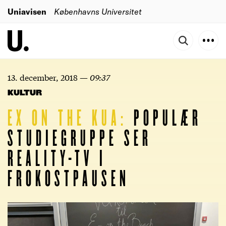
Uniavisen
Københavns Universitet
13. december, 2018
—
09:37
KULTUR
EX
ON
THE
KUA:
POPULÆR
STUDIEGRUPPE SER
REALITY-TV I
FROKOSTPAUSEN