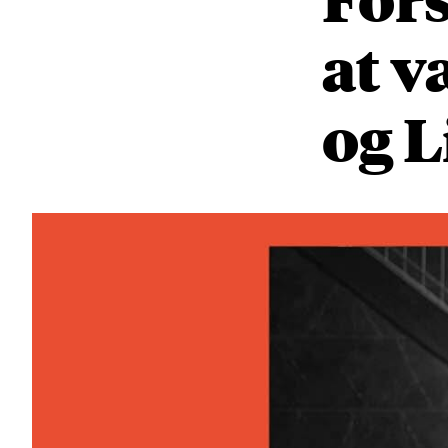
at v
og 