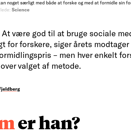
an noget særligt med både at forske og med at formidle sin fo
llede:
Science
—
At være god til at bruge sociale me
gt for forskere, siger årets modtager
rmidlingspris – men hver enkelt for
 over valget af metode.
Fjeldberg
em
er han?