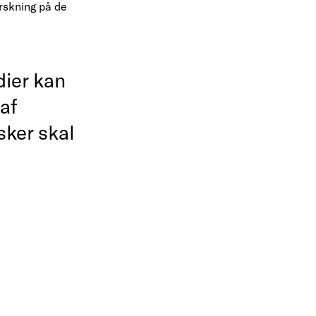
rskning på de
dier kan
 af
sker skal