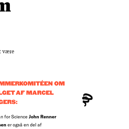
om
t være
MMERKOMITÉEN OM
LGET AF MARCEL
GERS:
n for Science
John Renner
sen
er også en del af