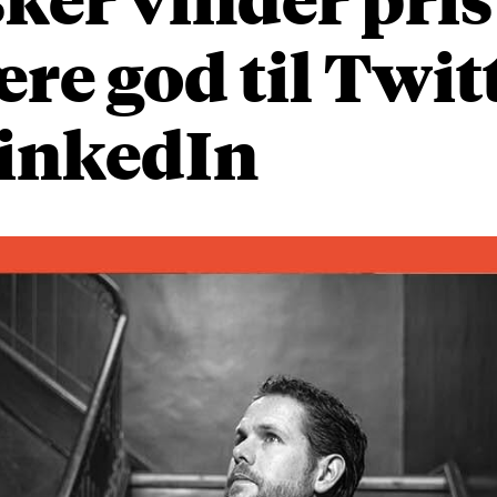
ære god til Twit
LinkedIn