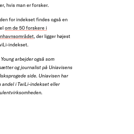
r, hvis man er forsker.
iden for indekset findes også en
kel
om de 50 forskere i
nhavnsområdet
, der ligger højest
wiLi-indekset.
 Young arbejder også som
sætter og journalist på Uniavisens
lsksprogede side. Uniavisen har
 andel i TwiLi-indekset eller
ulentvirksomheden.