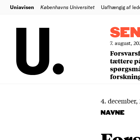
Uniavisen
Københavns Universitet
Uafhængig af led
SE
7. august, 20
Forsvars
tættere p
spørgsm
forsknin
4. december,
NAVNE
Fors