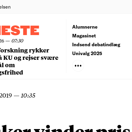
elsen
NESTE
Alumnerne
Magasinet
26
—
07:30
Indsend debatindlæg
forskning rykker
Univalg 2025
å KU og rejser svære
ål om
gsfrihed
 2019
—
10:35
ker vinder pris