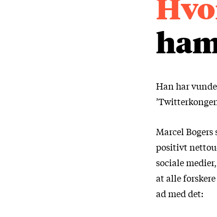
Hvo
ham
Han har vundet
’Twitterkongen
Marcel Bogers si
positivt nettou
sociale medier,
at alle forske
ad med det: