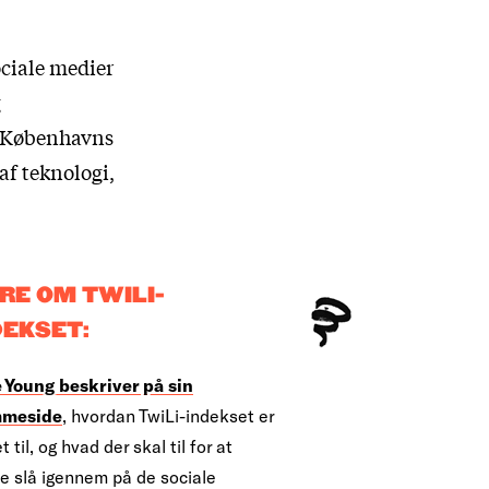
ociale medier
g
d Københavns
af teknologi,
RE OM TWILI-
DEKSET:
 Young beskriver på sin
mmeside
, hvordan TwiLi-indekset er
t til, og hvad der skal til for at
e slå igennem på de sociale