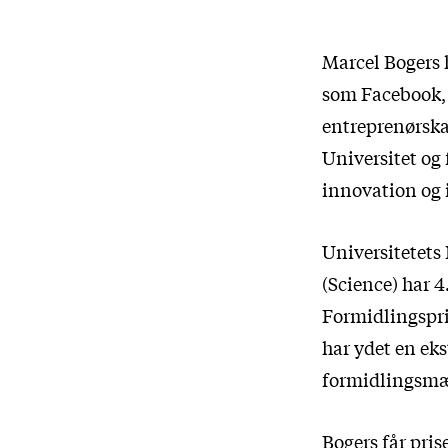
Marcel Bogers h
som Facebook, 
entreprenørska
Universitet og 
innovation og 
Universitetets
(Science) har 
Formidlingspris
har ydet en ek
formidlingsmæs
Bogers får pris