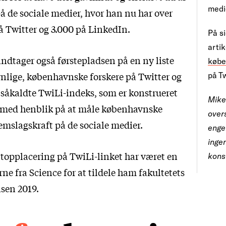
medie
å de sociale medier, hvor han nu har over
å Twitter og 3.000 på LinkedIn.
På s
arti
indtager også førstepladsen på en ny liste
købe
ynlige, københavnske forskere på Twitter og
på T
 såkaldte TwiLi-indeks, som er konstrueret
Mike
med henblik på at måle københavnske
over
emslagskraft på de sociale medier.
enge
ingen
 topplacering på TwiLi-linket har været en
kons
ne fra Science for at tildele ham fakultetets
sen 2019.