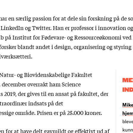
ar en særlig passion for at dele sin forskning på de s
LinkedIn og Twitter. Han er professor i innovation o
b på Institut for Fødevare- og Ressourceøkonomi ve
forsker blandt andet i design, organisering og styring 
iværksætteri.
 Natur- og Biovidenskabelige Fakultet
ME
4. december overrakt ham Science
IN
 2019, der gives til en ansat på fakultet, der
straordinær indsats på det
Mike
sige område. Prisen er på 25.000 kroner.
hje
bleve
kunn
en for at have delt gavmildt og effektivt ud af