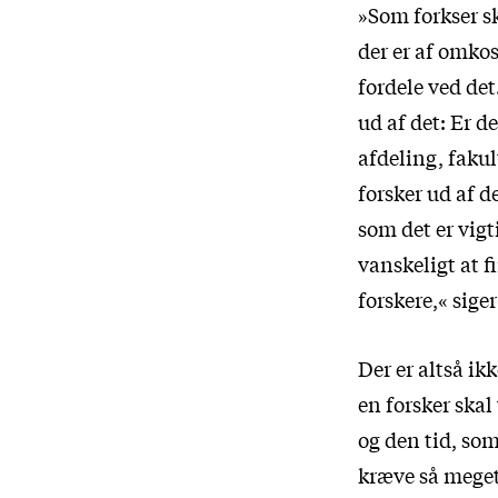
»Som forkser s
der er af omkos
fordele ved det
ud af det: Er d
afdeling, fakul
forsker ud af d
som det er vigt
vanskeligt at f
forskere,« sige
Der er altså ik
en forsker skal
og den tid, so
kræve så meget,