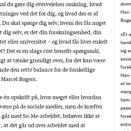
kal du gøre dig overvejelser omkring, hvad
domm
Han 
tninger ved det for dig, og hvad der er af
Boger
. Du skal spørge dig selv, hvem der får noget
et dig selv, er det din forskningsenhed, din
»Et a
tet eller universitet – og hvad får hver enkelt
hand
et? Det er en slags cost benefit-spørgsmål,
sig s
soci
igt at tænke grundigt over, for det kan være
fors
inde den rette balance for de forskellige
Han 
r Marcel Bogers.
at le
mang
ke én opskrift på, hvor meget eller hvordan
ham.
 være på de sociale medier, men de kræfter
passe
m går med So-Me-arbejdet, behøver ikke at
forsk
 at det går ud over arbejdet med at
entre