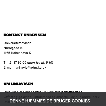
KONTAKT UNIAVISEN
Universitetsavisen
Nørregade 10
1165 København K
Tlf: 21 17 95 65
(man-fre kl. 9-15)
E-mail:
uni-avis@adm.ku.dk
OM UNIAVISEN
Uniavisen er Københavns Universitets
prisvindende
,
uafhængige
avis til studerende og ansatte – og alle andre, der vil
DENNE HJEMMESIDE BRUGER COOKIES
læse med.
Læs mere om avisen her
.