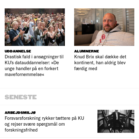
UDDANNELSE
ALUMNERNE
Drastisk fald i ansøgninger til
Knud Brix skal dække det
KU's datauddannelser: »De
kontinent, han aldrig blev
unge handler på en forkert
færdig med
mavefornemmelse«
SENESTE
ARBEJDSMILJØ
Forsvarsforskning rykker tættere på KU
og rejser svære spørgsmål om
forskningsfrihed