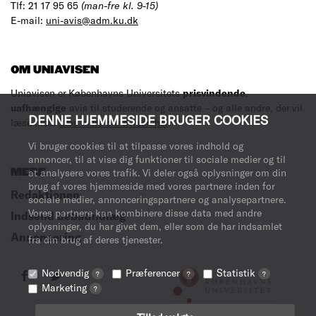
Tlf: 21 17 95 65
(man-fre kl. 9-15)
E-mail:
uni-avis@adm.ku.dk
OM UNIAVISEN
Uniavisen er Københavns Universitets
prisvindende
,
uafhængige
avis til studerende og ansatte – og alle andre, der vil
DENNE HJEMMESIDE BRUGER COOKIES
læse med.
Læs mere om avisen her
.
Vi bruger cookies til at tilpasse vores indhold og
annoncer, til at vise dig funktioner til sociale medier og til
MERE
at analysere vores trafik. Vi deler også oplysninger om din
brug af vores hjemmeside med vores partnere inden for
Redaktionen
sociale medier, annonceringspartnere og analysepartnere.
Vores partnere kan kombinere disse data med andre
Indsend debatindlæg
oplysninger, du har givet dem, eller som de har indsamlet
Annoncering
fra din brug af deres tjenester.
Nødvendig
Præferencer
Statistik
?
?
?
Marketing
?