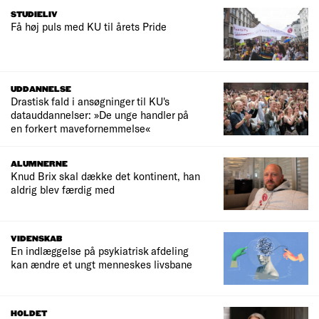
STUDIELIV
Få høj puls med KU til årets Pride
UDDANNELSE
Drastisk fald i ansøgninger til KU's
datauddannelser: »De unge handler på
en forkert mavefornemmelse«
ALUMNERNE
Knud Brix skal dække det kontinent, han
aldrig blev færdig med
VIDENSKAB
En indlæggelse på psykiatrisk afdeling
kan ændre et ungt menneskes livsbane
HOLDET