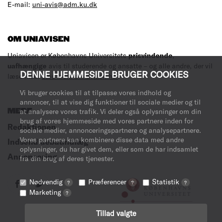
E-mail:
uni-avis@adm.ku.dk
OM UNIAVISEN
Uniavisen er Københavns Universitets
prisvindende
,
uafhængige
avis til studerende og ansatte – og alle andre, der vil
DENNE HJEMMESIDE BRUGER COOKIES
læse med.
Læs mere om avisen her
.
Vi bruger cookies til at tilpasse vores indhold og
annoncer, til at vise dig funktioner til sociale medier og til
MERE
at analysere vores trafik. Vi deler også oplysninger om din
brug af vores hjemmeside med vores partnere inden for
Redaktionen
sociale medier, annonceringspartnere og analysepartnere.
Vores partnere kan kombinere disse data med andre
Indsend debatindlæg
oplysninger, du har givet dem, eller som de har indsamlet
Annoncering
fra din brug af deres tjenester.
Nødvendig
Præferencer
Statistik
?
?
?
Marketing
?
Tillad valgte