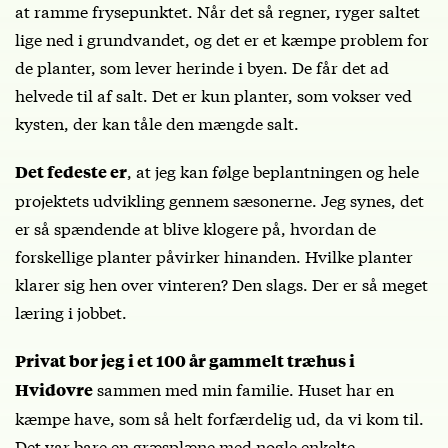
at ramme frysepunktet. Når det så regner, ryger saltet
lige ned i grundvandet, og det er et kæmpe problem for
de planter, som lever herinde i byen. De får det ad
helvede til af salt. Det er kun planter, som vokser ved
kysten, der kan tåle den mængde salt.
, at jeg kan følge beplantningen og hele
Det fedeste er
projektets udvikling gennem sæsonerne. Jeg synes, det
er så spændende at blive klogere på, hvordan de
forskellige planter påvirker hinanden. Hvilke planter
klarer sig hen over vinteren? Den slags. Der er så meget
læring i jobbet.
Privat bor jeg i et 100 år gammelt træhus i
sammen med min familie. Huset har en
Hvidovre
kæmpe have, som så helt forfærdelig ud, da vi kom til.
Det var bare en græsplæne med nogle enkelte