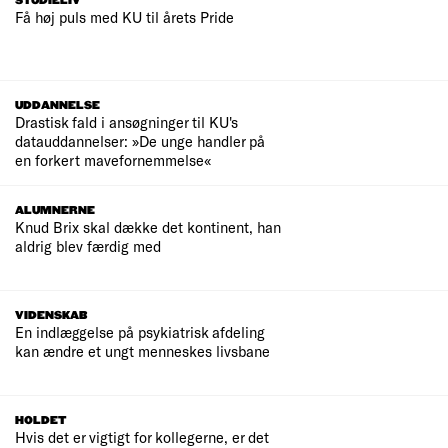
STUDIELIV
Få høj puls med KU til årets Pride
UDDANNELSE
Drastisk fald i ansøgninger til KU's
datauddannelser: »De unge handler på
en forkert mavefornemmelse«
ALUMNERNE
Knud Brix skal dække det kontinent, han
aldrig blev færdig med
VIDENSKAB
En indlæggelse på psykiatrisk afdeling
kan ændre et ungt menneskes livsbane
HOLDET
Hvis det er vigtigt for kollegerne, er det