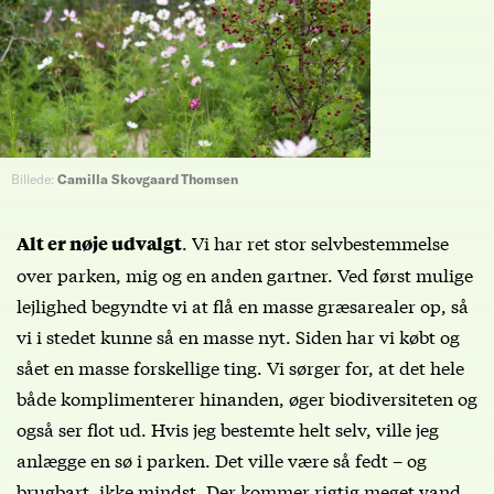
Billede:
Camilla Skovgaard Thomsen
. Vi har ret stor selvbestemmelse
Alt er nøje udvalgt
over parken, mig og en anden gartner. Ved først mulige
lejlighed begyndte vi at flå en masse græsarealer op, så
vi i stedet kunne så en masse nyt. Siden har vi købt og
sået en masse forskellige ting. Vi sørger for, at det hele
både komplimenterer hinanden, øger biodiversiteten og
også ser flot ud. Hvis jeg bestemte helt selv, ville jeg
anlægge en sø i parken. Det ville være så fedt – og
brugbart, ikke mindst. Der kommer rigtig meget vand