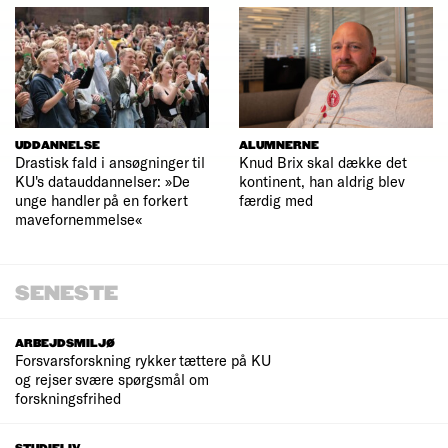
UDDANNELSE
ALUMNERNE
Drastisk fald i ansøgninger til
Knud Brix skal dække det
KU's datauddannelser: »De
kontinent, han aldrig blev
unge handler på en forkert
færdig med
mavefornemmelse«
SENESTE
ARBEJDSMILJØ
Forsvarsforskning rykker tættere på KU
og rejser svære spørgsmål om
forskningsfrihed