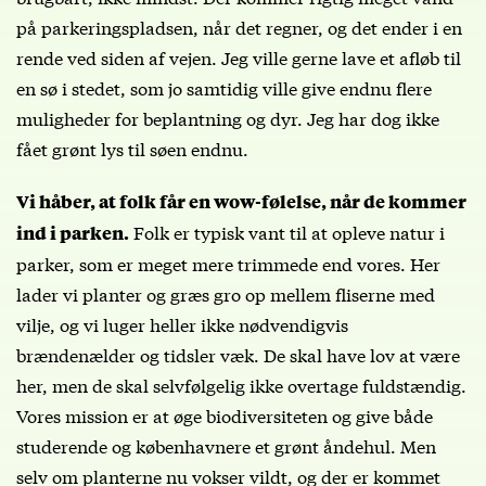
på parkeringspladsen, når det regner, og det ender i en
rende ved siden af vejen. Jeg ville gerne lave et afløb til
en sø i stedet, som jo samtidig ville give endnu flere
muligheder for beplantning og dyr. Jeg har dog ikke
fået grønt lys til søen endnu.
Vi håber, at folk får en wow-følelse, når de kommer
Folk er typisk vant til at opleve natur i
ind i parken.
parker, som er meget mere trimmede end vores. Her
lader vi planter og græs gro op mellem fliserne med
vilje, og vi luger heller ikke nødvendigvis
brændenælder og tidsler væk. De skal have lov at være
her, men de skal selvfølgelig ikke overtage fuldstændig.
Vores mission er at øge biodiversiteten og give både
studerende og københavnere et grønt åndehul. Men
selv om planterne nu vokser vildt, og der er kommet