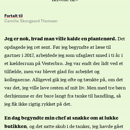
Fortalt til
Camilla Skovgaard Thomsen
Det
Jeg er nok, hvad man ville kalde en plantenørd.
opdagede jeg ret sent. Før jeg begyndte at læse til
gartner i 2017, arbejdede jeg som ufaglært smed i ti år i
et kælderrum på Vesterbro. Jeg var endt der lidt ved et
tilfælde, men var blevet glad for arbejdet og
kollegaerne. Alligevel gik jeg ofte og tænkte på, om det
var det, jeg ville lave resten af mit liv. Men med tre børn
derhjemme er der bare langt fra tanke til handling, så
jeg fik ikke rigtig rykket på det.
En dag begyndte min chef at snakke om at lukke
, og det satte skub i de tanker, jeg havde gået
butikken