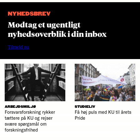
NYHEDSBREV
Modtag et ugentligt
nyhedsoverblik i din inbox
Tilmeld nu
ARBEJDSMILJØ
STUDIELIV
Forsvarsforskning rykker
Få høj puls med KU til årets
tættere på KU og rejser
Pride
svære spørgsmål om
forskningsfrihed