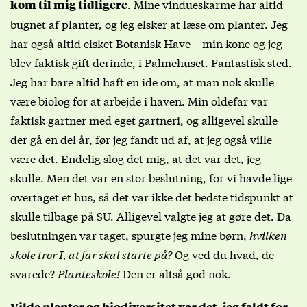
. Mine vindueskarme har altid
kom til mig tidligere
bugnet af planter, og jeg elsker at læse om planter. Jeg
har også altid elsket Botanisk Have – min kone og jeg
blev faktisk gift derinde, i Palmehuset. Fantastisk sted.
Jeg har bare altid haft en ide om, at man nok skulle
være biolog for at arbejde i haven. Min oldefar var
faktisk gartner med eget gartneri, og alligevel skulle
der gå en del år, før jeg fandt ud af, at jeg også ville
være det. Endelig slog det mig, at det var det, jeg
skulle. Men det var en stor beslutning, for vi havde lige
overtaget et hus, så det var ikke det bedste tidspunkt at
skulle tilbage på SU. Alligevel valgte jeg at gøre det. Da
beslutningen var taget, spurgte jeg mine børn,
hvilken
skole tror I, at far skal starte på?
Og ved du hvad, de
svarede?
Planteskole!
Den er altså god nok.
,
Vilde planter og biodiversitet var det, jeg faldt for