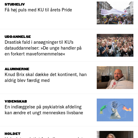
STUDIELIV
Få høj puls med KU til årets Pride
UDDANNELSE
Drastisk fald i ansøgninger til KU's
datauddannelser: »De unge handler på
en forkert mavefornemmelse«
ALUMNERNE
Knud Brix skal dække det kontinent, han
aldrig blev færdig med
VIDENSKAB
En indlæggelse på psykiatrisk afdeling
kan ændre et ungt menneskes livsbane
HOLDET