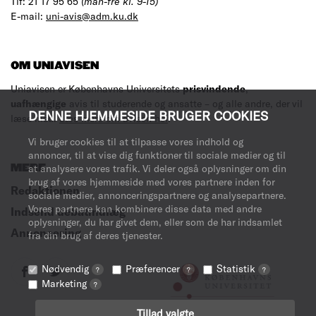
Tlf: 21 17 95 65
(man-fre kl. 9-15)
E-mail:
uni-avis@adm.ku.dk
OM UNIAVISEN
Uniavisen er Københavns Universitets
prisvindende
,
uafhængige
avis til studerende og ansatte – og alle andre, der vil
DENNE HJEMMESIDE BRUGER COOKIES
læse med.
Læs mere om avisen her
.
Vi bruger cookies til at tilpasse vores indhold og
annoncer, til at vise dig funktioner til sociale medier og til
MERE
at analysere vores trafik. Vi deler også oplysninger om din
brug af vores hjemmeside med vores partnere inden for
Redaktionen
sociale medier, annonceringspartnere og analysepartnere.
Vores partnere kan kombinere disse data med andre
Indsend debatindlæg
oplysninger, du har givet dem, eller som de har indsamlet
Annoncering
fra din brug af deres tjenester.
Nødvendig
Præferencer
Statistik
?
?
?
Marketing
?
Tillad valgte