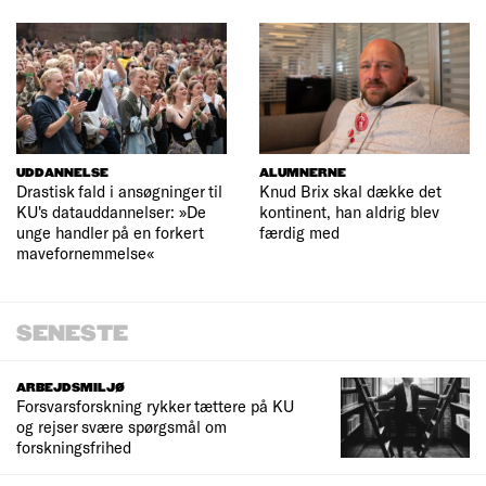
UDDANNELSE
ALUMNERNE
Drastisk fald i ansøgninger til
Knud Brix skal dække det
KU's datauddannelser: »De
kontinent, han aldrig blev
unge handler på en forkert
færdig med
mavefornemmelse«
SENESTE
ARBEJDSMILJØ
Forsvarsforskning rykker tættere på KU
og rejser svære spørgsmål om
forskningsfrihed