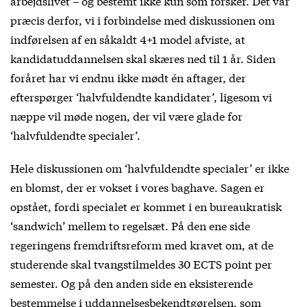
arbejdslivet – og bestemt ikke kun som forsker. Det var
præcis derfor, vi i forbindelse med diskussionen om
indførelsen af en såkaldt 4+1 model afviste, at
kandidatuddannelsen skal skæres ned til 1 år. Siden
foråret har vi endnu ikke mødt én aftager, der
efterspørger ‘halvfuldendte kandidater’, ligesom vi
næppe vil møde nogen, der vil være glade for
‘halvfuldendte specialer’.
Hele diskussionen om ‘halvfuldendte specialer’ er ikke
en blomst, der er vokset i vores baghave. Sagen er
opstået, fordi specialet er kommet i en bureaukratisk
‘sandwich’ mellem to regelsæt. På den ene side
regeringens fremdriftsreform med kravet om, at de
studerende skal tvangstilmeldes 30 ECTS point per
semester. Og på den anden side en eksisterende
bestemmelse i uddannelsesbekendtgørelsen, som