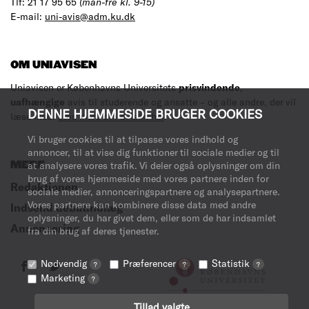
Tlf: 21 17 95 65
(man-fre kl. 9-15)
E-mail:
uni-avis@adm.ku.dk
OM UNIAVISEN
Uniavisen er Københavns Universitets
prisvindende
,
uafhængige
avis til studerende og ansatte – og alle andre, der vil
DENNE HJEMMESIDE BRUGER COOKIES
læse med.
Læs mere om avisen her
.
Vi bruger cookies til at tilpasse vores indhold og
annoncer, til at vise dig funktioner til sociale medier og til
MERE
at analysere vores trafik. Vi deler også oplysninger om din
brug af vores hjemmeside med vores partnere inden for
Redaktionen
sociale medier, annonceringspartnere og analysepartnere.
Vores partnere kan kombinere disse data med andre
Indsend debatindlæg
oplysninger, du har givet dem, eller som de har indsamlet
Annoncering
fra din brug af deres tjenester.
Nødvendig
Præferencer
Statistik
?
?
?
Marketing
?
Tillad valgte