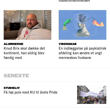
mavefornemmelse«
ALUMNERNE
VIDENSKAB
Knud Brix skal dække det
En indlæggelse på psykiatrisk
kontinent, han aldrig blev
afdeling kan ændre et ungt
færdig med
menneskes livsbane
SENESTE
STUDIELIV
Få høj puls med KU til årets Pride