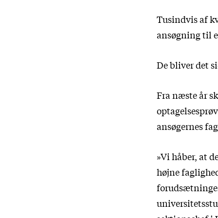
Tusindvis af kv
ansøgning til e
De bliver det 
Fra næste år s
optagelsesprøve
ansøgernes fag
»Vi håber, at 
højne faglighed
forudsætninger,
universitetsstu