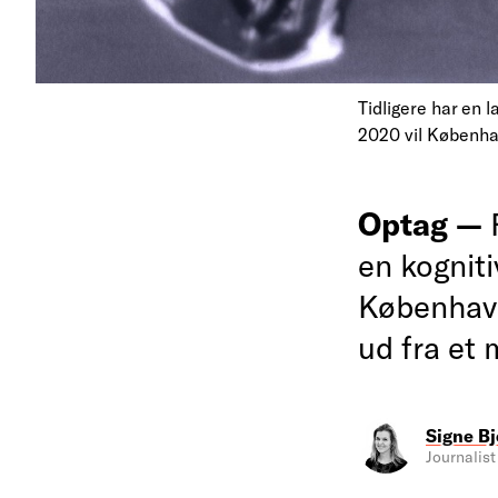
Tidligere har en 
2020 vil Københa
Optag —
en kogniti
København
ud fra et m
Signe Bj
Journalist