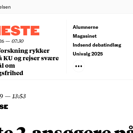
elsen
NESTE
Alumnerne
Magasinet
26
—
07:30
Indsend debatindlæg
forskning rykker
Univalg 2025
å KU og rejser svære
ål om
gsfrihed
19
—
13:53
SE
e 2-ansøgere p