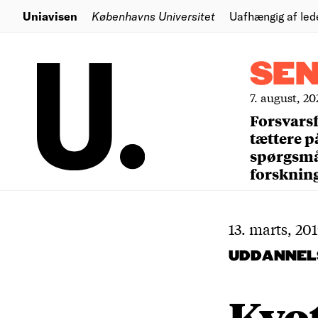
Uniavisen
Københavns Universitet
Uafhængig af led
SE
7. august, 20
Forsvars
tættere p
spørgsm
forsknin
13. marts, 20
UDDANNEL
Kvot