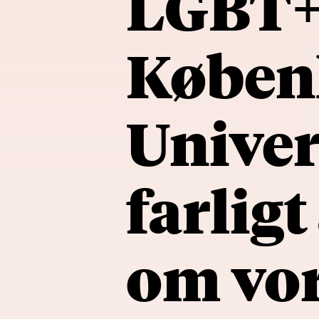
LGBT+-
Køben
Univers
farligt
om vor