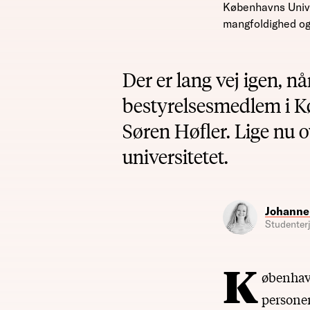
Københavns Univers
mangfoldighed og 
Der er lang vej igen, n
bestyrelsesmedlem i 
Søren Høfler. Lige nu o
universitetet.
Johanne
Studenterj
K
øbenhavn
personer