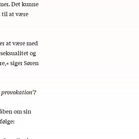
mer. Det kunne
 til at være
ger at være med
 seksualitet og
re,« siger Søren
n provokation’?
e åben om sin
følge: