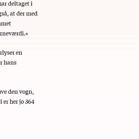
ar deltaget i
så, at der med
mmet
erneværdi.«
erlyser en
r hans
ave den vogn,
i er her jo 364