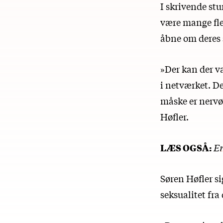
I skrivende s
være mange fler
åbne om deres s
»Der kan der v
i netværket. De
måske er nervøs
Høfler.
LÆS OGSÅ:
Er
Søren Høfler si
seksualitet fra