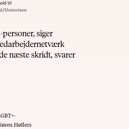
ld til
d/Uniavisen
-personer, siger
edarbejdernetværk
de næste skridt, svarer
 LGBT+-
 Søren Høflers