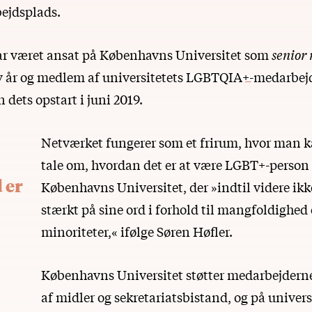
rbejdsplads.
ar været ansat på Københavns Universitet som
senior 
v år og medlem af universitetets
LGBTQIA+-medarbejd
n dets opstart i juni 2019.
Netværket fungerer som et frirum, hvor man 
tale om, hvordan det er at være LGBT+-person
 er
Københavns Universitet, der »indtil videre ikke
stærkt på sine ord i forhold til mangfoldighed
minoriteter,« ifølge Søren Høfler.
Københavns Universitet støtter medarbejdern
af midler og sekretariatsbistand, og på univers