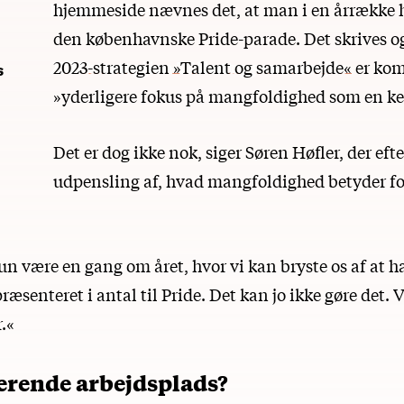
hjemmeside
nævnes det, at man i en årrække h
den københavnske Pride-parade. Det skrives og
2023-strategien »Talent og samarbejde«
er ko
s
»yderligere fokus på mangfoldighed som en k
Det er dog ikke nok, siger Søren Høfler, der eft
udpensling af, hvad mangfoldighed betyder fo
un være en gang om året, hvor vi kan bryste os af at h
præsenteret i antal til Pride. Det kan jo ikke gøre det. V
.«
erende arbejdsplads?