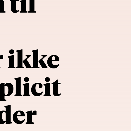
til
r ikke
plicit
der