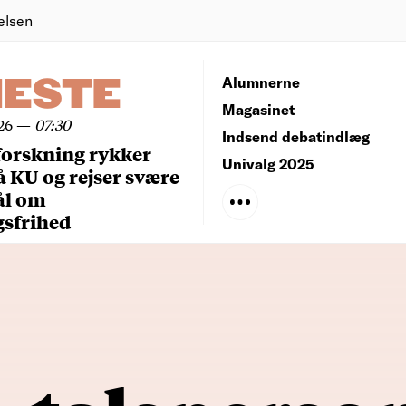
elsen
NESTE
Alumnerne
Magasinet
26
—
07:30
Indsend debatindlæg
forskning rykker
Univalg 2025
å KU og rejser svære
ål om
gsfrihed