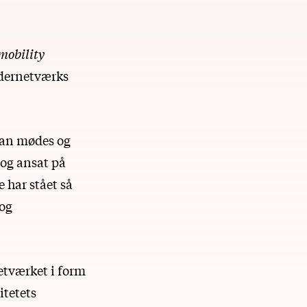
mobility
ernetværks
kan mødes og
 og ansat på
 har stået så
 og
etværket i form
itetets