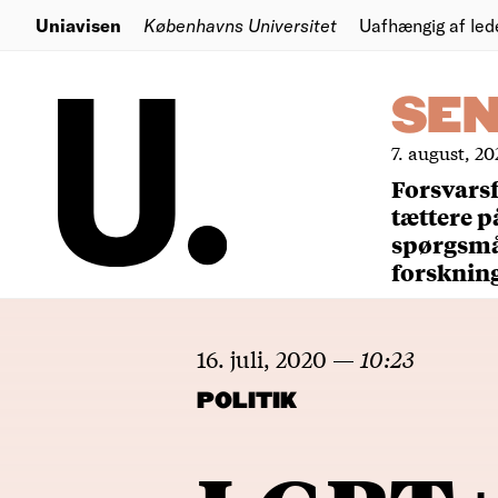
Uniavisen
Københavns Universitet
Uafhængig af led
SE
7. august, 20
Forsvars
tættere p
spørgsm
forsknin
16. juli, 2020
—
10:23
POLITIK