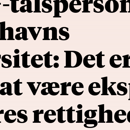
talsperson 
havns
itet: Det e
 at være eks
es rettighe