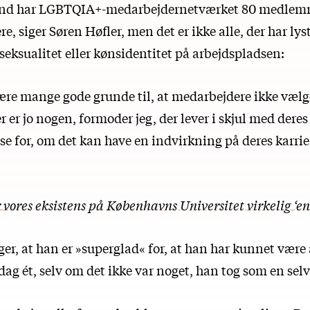
tund har LGBTQIA+-medarbejdernetværket 80 medlem
e, siger Søren Høfler, men det er ikke alle, der har lyst
eksualitet eller kønsidentitet på arbejdspladsen:
ære mange gode grunde til, at medarbejdere ikke væl
r er jo nogen, formoder jeg, der lever i skjul med deres
e for, om det kan have en indvirkning på deres karrie
 vores eksistens på Københavns Universitet virkelig ‘e
ger, at han er »superglad« for, at han har kunnet vær
 dag ét, selv om det ikke var noget, han tog som en selv