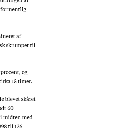
 formentlig
ineret af
nsk skrumpet til
 procent, og
irka 15 timer.
ie blevet skåret
odt 60
g i midten med
98 til 126