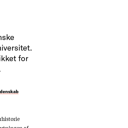
nske
versitet.
ikket for
.
videnskab
rhistorie
lutningen af