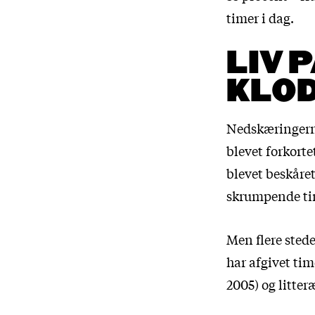
timer i dag.
LIV 
KLO
Nedskæringerne 
blevet forkort
blevet beskåret
skrumpende tim
Men flere stede
har afgivet tim
2005) og litteræ