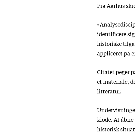
Fra Aarhus skre
»Analysediscipl
identificere si
historiske tilg
appliceret på e
Citatet peger p
et materiale, 
litteratur.
Undervisningen
klode. At åbne 
historisk situ