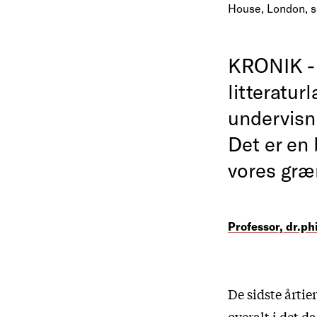
House, London, 
KRONIK - 
litteratu
undervisn
Det er en 
vores græ
Professor, dr.ph
De sidste årtie
overalt i det 