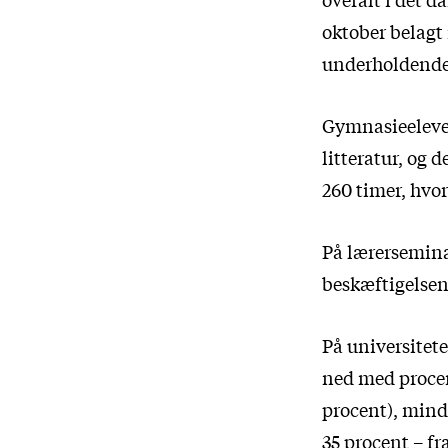
oktober belagt
underholdende.
Gymnasieelever
litteratur, og 
260 timer, hvor
På lærersemina
beskæftigelsen 
På universitete
ned med procent
procent), mind
35 procent – fr