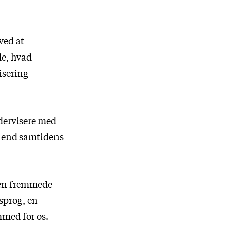
ved at
de, hvad
isering
ndervisere med
e end samtidens
den fremmede
 sprog, en
mmed for os.