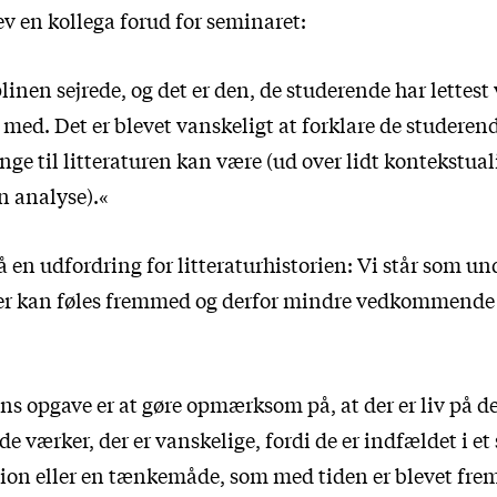
v en kollega forud for seminaret:
inen sejrede, og det er den, de studerende har lettest 
g med. Det er blevet vanskeligt at forklare de studeren
ange til litteraturen kan være (ud over lidt kontekstual
n analyse).«
å en udfordring for litteraturhistorien: Vi står som u
der kan føles fremmed og derfor mindre vedkommend
s opgave er at gøre opmærksom på, at der er liv på 
de værker, der er vanskelige, fordi de er indfældet i et
ation eller en tænkemåde, som med tiden er blevet fre