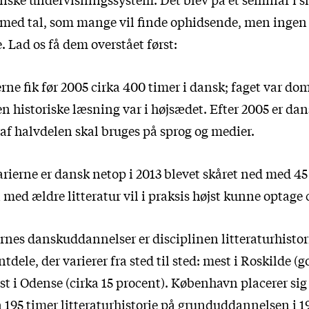
 med tal, som mange vil finde ophidsende, men ingen
 Lad os få dem overstået først:
ne fik før 2005 cirka 400 timer i dansk; faget var dom
den historiske læsning var i højsædet. Efter 2005 er da
af halvdelen skal bruges på sprog og medier.
rierne er dansk netop i 2013 blevet skåret ned med 45
med ældre litteratur vil i praksis højst kunne optage c
rnes danskuddannelser er disciplinen litteraturhistor
dele, der varierer fra sted til sted: mest i Roskilde (g
st i Odense (cirka 15 procent). København placerer si
a 195 timer litteraturhistorie på grunduddannelsen i 19