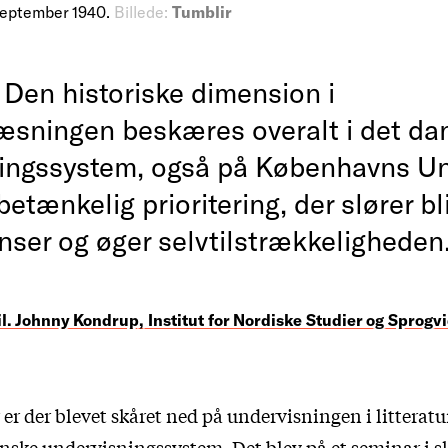
september 1940.
Billede:
Tumblir
Den historiske dimension i
rlæsningen beskæres overalt i det da
ingssystem, også på Københavns Uni
betænkelig prioritering, der slører bl
nser og øger selvtilstrækkeligheden
il. Johnny Kondrup, Institut for Nordiske Studier og Sprog
r er der blevet skåret ned på undervisningen i litteratu
danske undervisningssystem. Det blev på et seminar i s