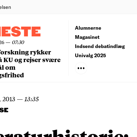
elsen
NESTE
Alumnerne
Magasinet
26
—
07:30
Indsend debatindlæg
forskning rykker
Univalg 2025
å KU og rejser svære
ål om
gsfrihed
, 2013
—
13:35
SE
eraturhistorie: