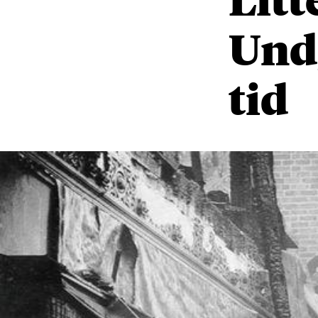
Undg
tid