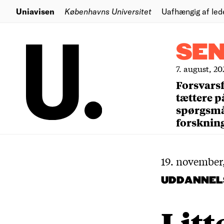
Uniavisen
Københavns Universitet
Uafhængig af led
SE
7. august, 20
Forsvars
tættere p
spørgsm
forsknin
19. november
UDDANNEL
Litt