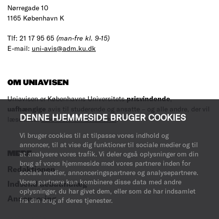
Nørregade 10
1165 København K
Tlf: 21 17 95 65
(man-fre kl. 9-15)
E-mail:
uni-avis@adm.ku.dk
OM UNIAVISEN
Uniavisen er Københavns Universitets
prisvindende
,
uafhængige
avis til studerende og ansatte – og alle andre, der vil
DENNE HJEMMESIDE BRUGER COOKIES
læse med.
Læs mere om avisen her
.
Vi bruger cookies til at tilpasse vores indhold og
annoncer, til at vise dig funktioner til sociale medier og til
at analysere vores trafik. Vi deler også oplysninger om din
MERE
brug af vores hjemmeside med vores partnere inden for
Redaktionen
sociale medier, annonceringspartnere og analysepartnere.
Vores partnere kan kombinere disse data med andre
Indsend debatindlæg
oplysninger, du har givet dem, eller som de har indsamlet
Annoncering
fra din brug af deres tjenester.