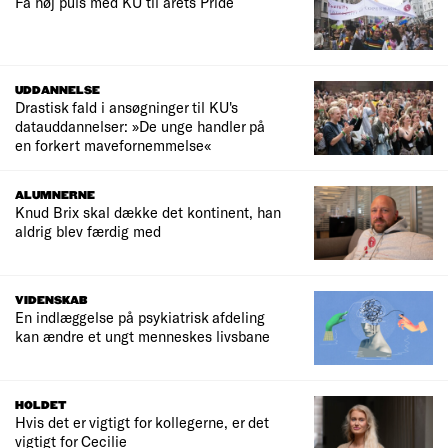
Få høj puls med KU til årets Pride
UDDANNELSE
Drastisk fald i ansøgninger til KU's
datauddannelser: »De unge handler på
en forkert mavefornemmelse«
ALUMNERNE
Knud Brix skal dække det kontinent, han
aldrig blev færdig med
VIDENSKAB
En indlæggelse på psykiatrisk afdeling
kan ændre et ungt menneskes livsbane
HOLDET
Hvis det er vigtigt for kollegerne, er det
vigtigt for Cecilie