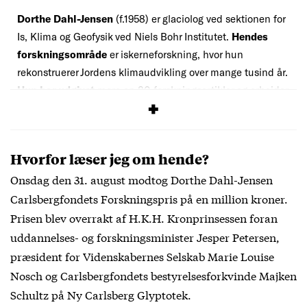
Dorthe Dahl-Jensen
(f.1958) er glaciolog ved sektionen for
Is, Klima og Geofysik ved Niels Bohr Institutet.
Hendes
forskningsområde
er iskerneforskning, hvor hun
rekonstruerer Jordens klimaudvikling over mange tusind år.
Hun har udgivet
mere en 80 forskningsartikler og arbejder
netop nu på et projekt i Østgrønland.
Hvorfor læser jeg om hende?
Onsdag den 31. august modtog Dorthe Dahl-Jensen
Carlsbergfondets Forskningspris på en million kroner.
Prisen blev overrakt af H.K.H. Kronprinsessen foran
uddannelses- og forskningsminister Jesper Petersen,
præsident for Videnskabernes Selskab Marie Louise
Nosch og Carlsbergfondets bestyrelsesforkvinde Majken
Schultz på Ny Carlsberg Glyptotek.