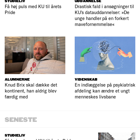
STUDIELIV
UDDANNELSE
Få høj puls med KU til årets
Drastisk fald i ansøgninger til
Pride
KU's datauddannelser: »De
unge handler på en forkert
mavefornemmelse«
ALUMNERNE
VIDENSKAB
Knud Brix skal dække det
En indlæggelse på psykiatrisk
kontinent, han aldrig blev
afdeling kan ændre et ungt
færdig med
menneskes livsbane
SENESTE
STUDIELIV