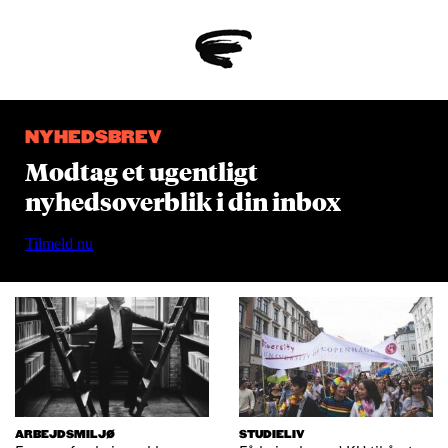
NYHEDSBREV
Modtag et ugentligt
nyhedsoverblik i din inbox
Tilmeld nu
ARBEJDSMILJØ
STUDIELIV