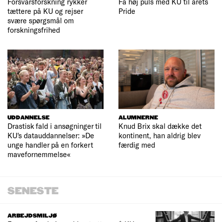
Forsvarsforskning rykker
Få høj puls med KU til årets
tættere på KU og rejser
Pride
svære spørgsmål om
forskningsfrihed
UDDANNELSE
ALUMNERNE
Drastisk fald i ansøgninger til
Knud Brix skal dække det
KU's datauddannelser: »De
kontinent, han aldrig blev
unge handler på en forkert
færdig med
mavefornemmelse«
SENESTE
ARBEJDSMILJØ