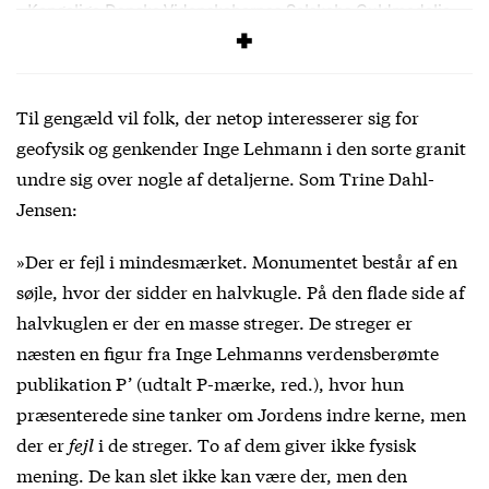
Kongelige Danske Videnskabernes Selskabs Guldmedalje,
William Bowie-medaljen, Emil Weichert-medaljen m.fl.
Til gengæld vil folk, der netop interesserer sig for
geofysik og genkender Inge Lehmann i den sorte granit
undre sig over nogle af detaljerne. Som Trine Dahl-
Jensen:
»Der er fejl i mindesmærket. Monumentet består af en
søjle, hvor der sidder en halvkugle. På den flade side af
halvkuglen er der en masse streger. De streger er
næsten en figur fra Inge Lehmanns verdensberømte
publikation P’ (udtalt P-mærke, red.), hvor hun
præsenterede sine tanker om Jordens indre kerne, men
der er
fejl
i de streger. To af dem giver ikke fysisk
mening. De kan slet ikke kan være der, men den