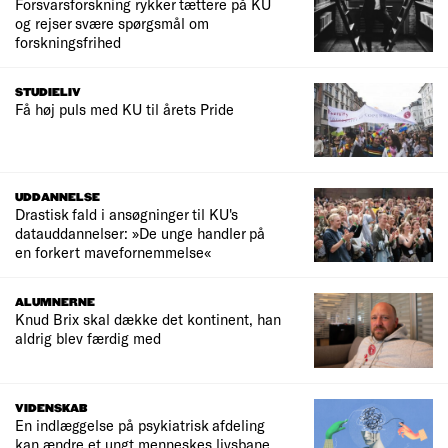
Forsvarsforskning rykker tættere på KU
og rejser svære spørgsmål om
forskningsfrihed
STUDIELIV
Få høj puls med KU til årets Pride
UDDANNELSE
Drastisk fald i ansøgninger til KU's
datauddannelser: »De unge handler på
en forkert mavefornemmelse«
ALUMNERNE
Knud Brix skal dække det kontinent, han
aldrig blev færdig med
VIDENSKAB
En indlæggelse på psykiatrisk afdeling
kan ændre et ungt menneskes livsbane