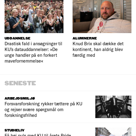
UDDANNELSE
ALUMNERNE
Drastisk fald i ansøgninger til
Knud Brix skal dække det
KU's datauddannelser: »De
kontinent, han aldrig blev
unge handler på en forkert
færdig med
mavefornemmelse«
SENESTE
ARBEJDSMILJØ
Forsvarsforskning rykker tættere på KU
og rejser svære spørgsmål om
forskningsfrihed
STUDIELIV
Få høj puls med KU til årets Pride