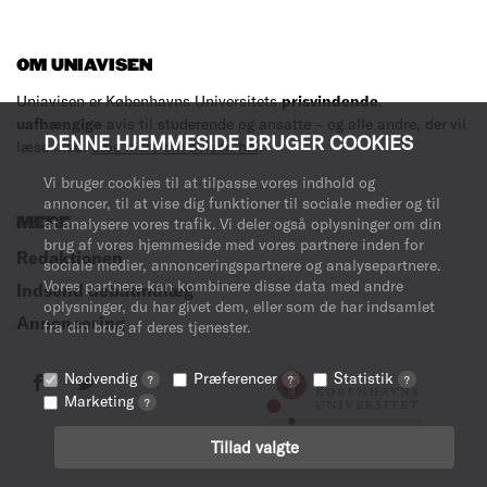
OM UNIAVISEN
Uniavisen er Københavns Universitets
prisvindende
,
uafhængige
avis til studerende og ansatte – og alle andre, der vil
DENNE HJEMMESIDE BRUGER COOKIES
læse med.
Læs mere om avisen her
.
Vi bruger cookies til at tilpasse vores indhold og
annoncer, til at vise dig funktioner til sociale medier og til
MERE
at analysere vores trafik. Vi deler også oplysninger om din
brug af vores hjemmeside med vores partnere inden for
Redaktionen
sociale medier, annonceringspartnere og analysepartnere.
Vores partnere kan kombinere disse data med andre
Indsend debatindlæg
oplysninger, du har givet dem, eller som de har indsamlet
Annoncering
fra din brug af deres tjenester.
Nødvendig
Præferencer
Statistik
?
?
?
Marketing
?
Tillad valgte