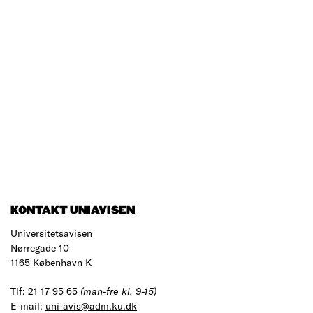
KONTAKT UNIAVISEN
Universitetsavisen
Nørregade 10
1165 København K
Tlf: 21 17 95 65
(man-fre kl. 9-15)
E-mail:
uni-avis@adm.ku.dk