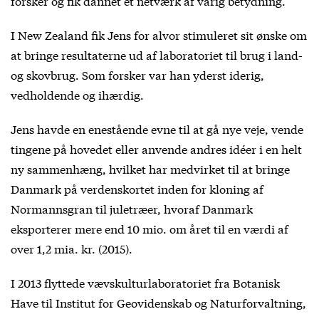
forsker og fik dannet et netværk af varig betydning.
I New Zealand fik Jens for alvor stimuleret sit ønske om
at bringe resultaterne ud af laboratoriet til brug i land-
og skovbrug. Som forsker var han yderst iderig,
vedholdende og ihærdig.
Jens havde en enestående evne til at gå nye veje, vende
tingene på hovedet eller anvende andres idéer i en helt
ny sammenhæng, hvilket har medvirket til at bringe
Danmark på verdenskortet inden for kloning af
Normannsgran til juletræer, hvoraf Danmark
eksporterer mere end 10 mio. om året til en værdi af
over 1,2 mia. kr. (2015).
I 2013 flyttede vævskulturlaboratoriet fra Botanisk
Have til Institut for Geovidenskab og Naturforvaltning,