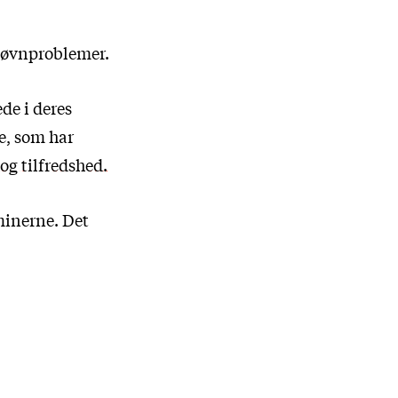
Søvnproblemer.
de i deres
e, som har
og tilfredshed.
minerne. Det