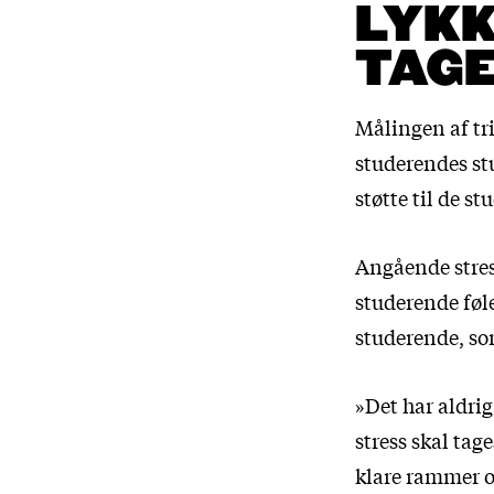
LYKK
TAGE
Målingen af tri
studerendes st
støtte til de s
Angående stre
studerende føle
studerende, so
»Det har aldri
stress skal tag
klare rammer o