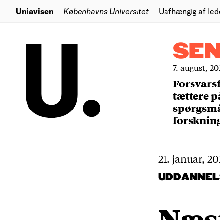
Uniavisen
Københavns Universitet
Uafhængig af led
SE
7. august, 20
Forsvars
tættere p
spørgsm
forsknin
21. januar, 20
UDDANNEL
Næst