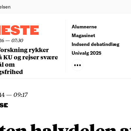
elsen
NESTE
Alumnerne
Magasinet
26
—
07:30
Indsend debatindlæg
forskning rykker
Univalg 2025
å KU og rejser svære
ål om
gsfrihed
14
—
09:17
SE
en halvdelen a