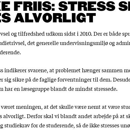
E FRIIS: STRESS 
S ALVORLIGT
vsel og tilfredshed udkom sidst i 2010. Der er både spu
udietrivsel, det generelle undervisningsmiljø og admi
tuderende.
ss indikerer svarene, at problemet hænger sammen m
r sig sikre på de faglige forventninger til dem. Desud
m har en læsegruppe blandt de mindst stressede.
g været meningen, at det skulle være nemt at være st
es alvorligt. Derfor skal vi blandt andet arbejde på at 
g studiekrav for de studerende, så de ikke stresses un