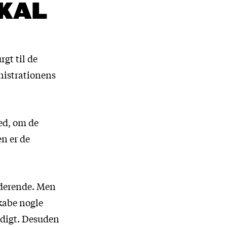
SKAL
rgt til de
nistrationens
ed, om de
en er de
uderende. Men
skabe nogle
ødigt. Desuden