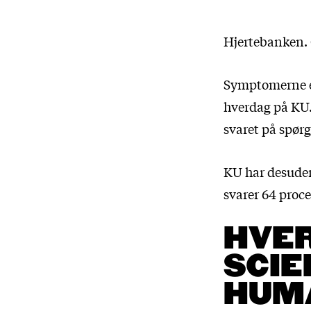
Hjertebanken.
Symptomerne er
hverdag på KU.
svaret på spør
KU har desuden
svarer 64 procen
HVE
SCIE
HUM