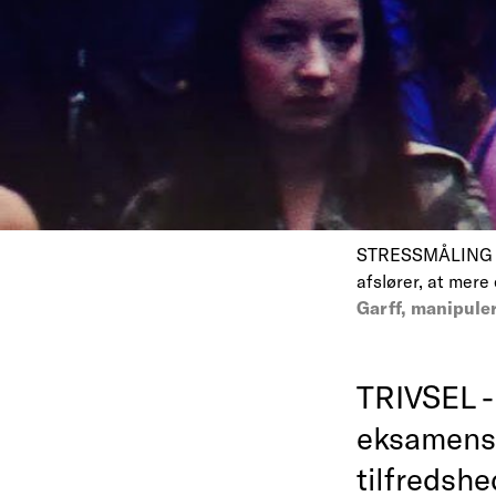
STRESSMÅLING - 
afslører, at mere
Garff, manipule
TRIVSEL - 
eksamensf
tilfredsh