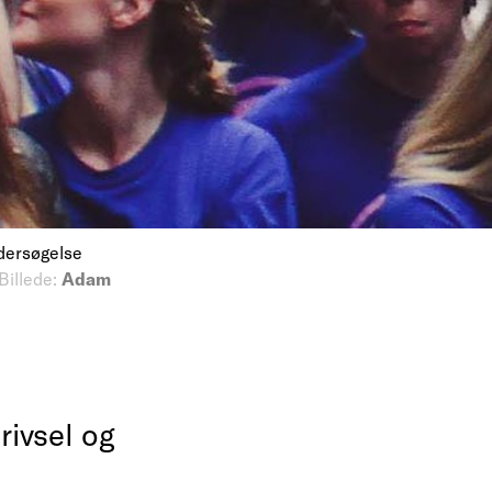
dersøgelse
Billede:
Adam
rivsel og