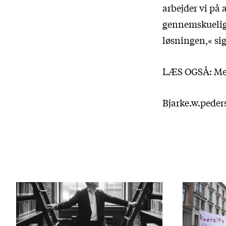
arbejder vi på 
gennemskueligt
løsningen,« sig
LÆS OGSÅ:
Me
Bjarke.w.pede