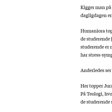
Kigger man på d
dagligdagen er 
Humaniora toppe
de studerende j
studerende er m
har stress-symp
Anderledes ser 
Her topper Jura
På Teologi, hvo
de studerende 