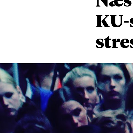
KU-
stre