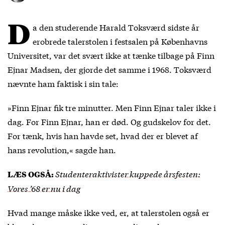
D
a den studerende Harald Toksværd sidste år
erobrede talerstolen i festsalen på Københavns
Universitet, var det svært ikke at tænke tilbage på Finn
Ejnar Madsen, der gjorde det samme i 1968. Toksværd
nævnte ham faktisk i sin tale:
»Finn Ejnar fik tre minutter. Men Finn Ejnar taler ikke i
dag. For Finn Ejnar, han er død. Og gudskelov for det.
For tænk, hvis han havde set, hvad der er blevet af
hans revolution,« sagde han.
Studenteraktivister kuppede årsfesten:
LÆS OGSÅ:
Vores ’68 er nu i dag
Hvad mange måske ikke ved, er, at talerstolen også er