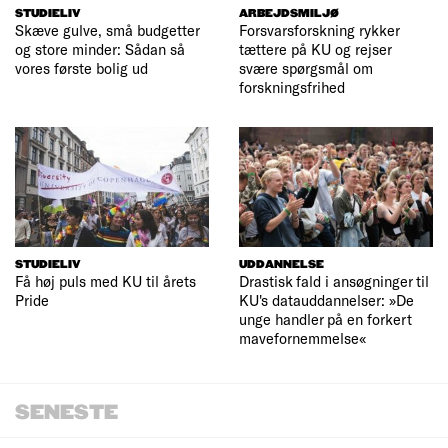
STUDIELIV
ARBEJDSMILJØ
Skæve gulve, små budgetter
Forsvarsforskning rykker
og store minder: Sådan så
tættere på KU og rejser
vores første bolig ud
svære spørgsmål om
forskningsfrihed
STUDIELIV
UDDANNELSE
Få høj puls med KU til årets
Drastisk fald i ansøgninger til
Pride
KU's datauddannelser: »De
unge handler på en forkert
mavefornemmelse«
SENESTE