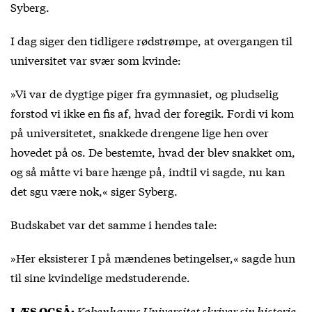
Syberg.
I dag siger den tidligere rødstrømpe, at overgangen til
universitet var svær som kvinde:
»Vi var de dygtige piger fra gymnasiet, og pludselig
forstod vi ikke en fis af, hvad der foregik. Fordi vi kom
på universitetet, snakkede drengene lige hen over
hovedet på os. De bestemte, hvad der blev snakket om,
og så måtte vi bare hænge på, indtil vi sagde, nu kan
det sgu være nok,« siger Syberg.
Budskabet var det samme i hendes tale:
»Her eksisterer I på mændenes betingelser,« sagde hun
til sine kvindelige medstuderende.
Københavns Universitet skriver sin historie
LÆS OGSÅ: