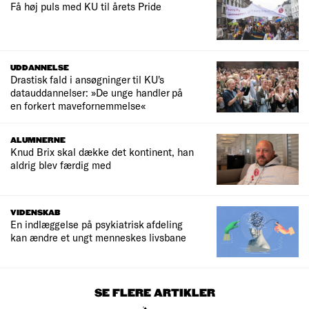
Få høj puls med KU til årets Pride
UDDANNELSE
Drastisk fald i ansøgninger til KU's
datauddannelser: »De unge handler på
en forkert mavefornemmelse«
ALUMNERNE
Knud Brix skal dække det kontinent, han
aldrig blev færdig med
VIDENSKAB
En indlæggelse på psykiatrisk afdeling
kan ændre et ungt menneskes livsbane
SE FLERE ARTIKLER