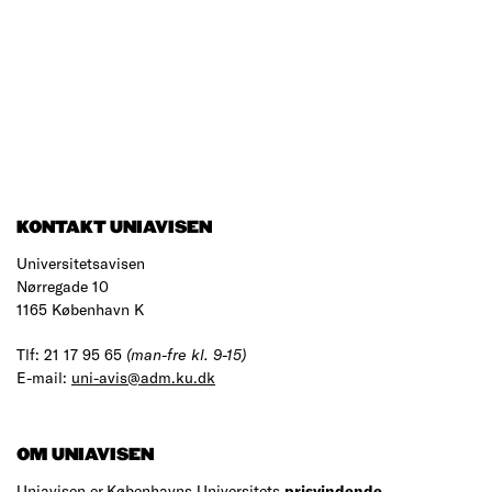
KONTAKT UNIAVISEN
Universitetsavisen
Nørregade 10
1165 København K
Tlf: 21 17 95 65
(man-fre kl. 9-15)
E-mail:
uni-avis@adm.ku.dk
OM UNIAVISEN
Uniavisen er Københavns Universitets
prisvindende
,