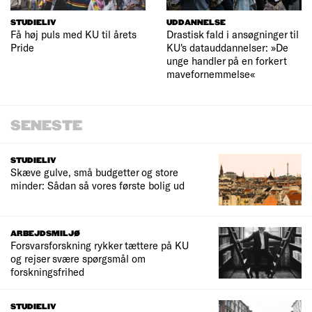
STUDIELIV
UDDANNELSE
Få høj puls med KU til årets
Drastisk fald i ansøgninger til
Pride
KU's datauddannelser: »De
unge handler på en forkert
mavefornemmelse«
SENESTE
STUDIELIV
Skæve gulve, små budgetter og store
minder: Sådan så vores første bolig ud
ARBEJDSMILJØ
Forsvarsforskning rykker tættere på KU
og rejser svære spørgsmål om
forskningsfrihed
STUDIELIV