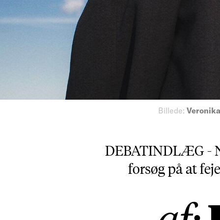
Billede:
Veronika
DEBATINDLÆG - Når 
forsøg på at fe
af: