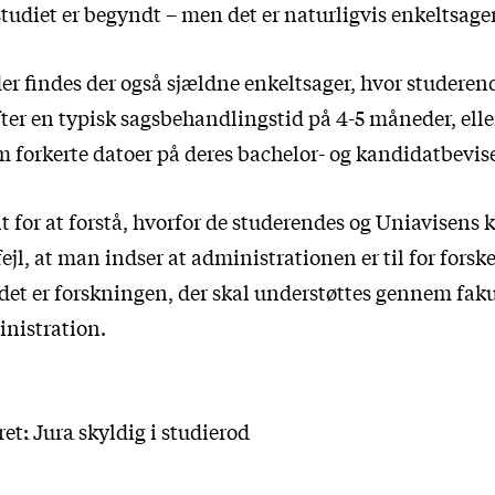
 studiet er begyndt – men det er naturligvis enkeltsager
 findes der også sjældne enkeltsager, hvor studere
fter en typisk sagsbehandlingstid på 4-5 måneder, ell
m forkerte datoer på deres bachelor- og kandidatbevise
lt for at forstå, hvorfor de studerendes og Uniavisens k
jl, at man indser at administrationen er til for forsk
 det er forskningen, der skal understøttes gennem faku
nistration.
ret: Jura skyldig i studierod