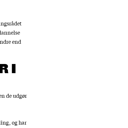
ingsrådet
ddannelse
indre end
 I
en de udgør
ing, og har