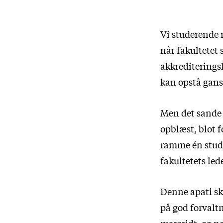
Vi studerende m
når fakultetet
akkrediteringsk
kan opstå gansk
Men det sande p
opblæst, blot 
ramme én stude
fakultetets led
Denne apati sk
på god forvaltn
mareridt, og no