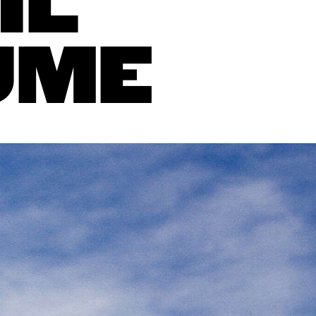
IL
UME