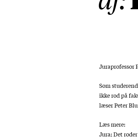
Juraprofessor P
Som studerende 
ikke rod på fak
læser Peter Bl
Læs mere:
Jura: Det roder