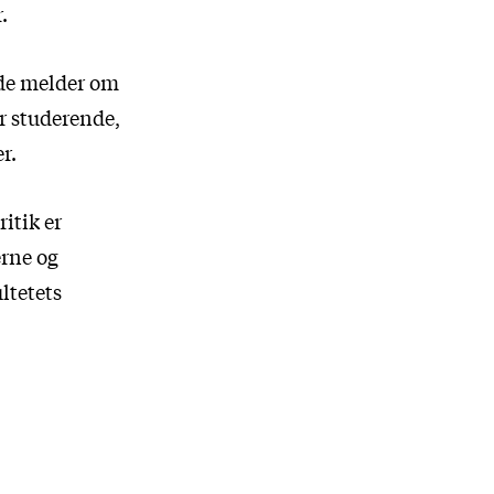
.
nde melder om
er studerende,
r.
ritik er
erne og
ltetets