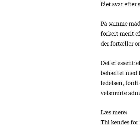
fået svar efter
På samme måder
forkert merit e
der fortæller o
Det er essentie
behæftet med fe
ledelsen, fordi
velsmurte admi
Læs mere:
Thi kendes for 