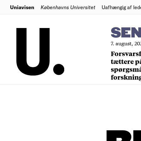
Uniavisen
Københavns Universitet
Uafhængig af led
SE
7. august, 20
Forsvars
tættere p
spørgsm
forsknin