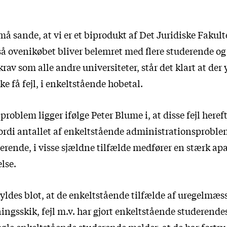
å sande, at vi er et biprodukt af Det Juridiske Fakult
 så ovenikøbet bliver belemret med flere studerende 
rav som alle andre universiteter, står det klart at der
e få fejl, i enkeltstående hobetal.
roblem ligger ifølge Peter Blume i, at disse fejl hereft
fordi antallet af enkeltstående administrationsproble
rende, i visse sjældne tilfælde medfører en stærk apat
else.
yldes blot, at de enkeltstående tilfælde af uregelmæs
ingsskik, fejl m.v. har gjort enkeltstående studerendes 
gle enkeltstående studerende melder, at de har fortrud