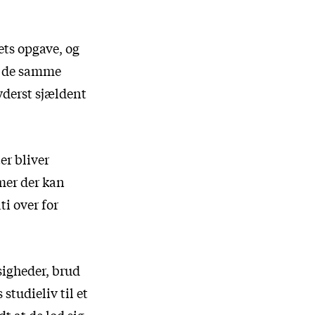
ets opgave, og
og de samme
 yderst sjældent
er bliver
mer der kan
i over for
sigheder, brud
studieliv til et
t at de lod sig