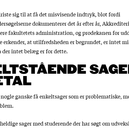
iste sig til at få det misvisende indtryk, blot fordi
ersøgelserne dokumenterer det år efter år, Akkrediter
isere fakultetets administration, og prodekanen for u
 erkender, at utilfredsheden er begrundet, er intet m
der intet belæg er for dette.
LTSTÅENDE SAGER
ETAL
r nogle ganske få enkeltsager som er problematiske, m
oblem.
uheldige sager med studerende der har søgt om udveksl