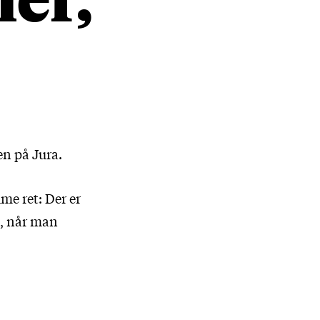
en på Jura.
me ret: Der er
rt, når man