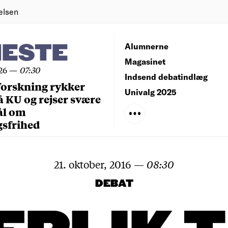
elsen
NESTE
Alumnerne
Magasinet
26
—
07:30
Indsend debatindlæg
forskning rykker
Univalg 2025
å KU og rejser svære
ål om
gsfrihed
21. oktober, 2016
—
08:30
DEBAT