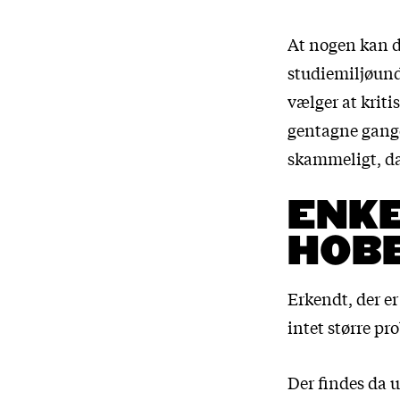
At nogen kan dr
studiemiljøund
vælger at krit
gentagne gange
skammeligt, da 
ENKE
HOB
Erkendt, der e
intet større pr
Der findes da 